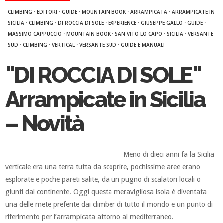
·
·
·
·
·
CLIMBING
EDITORI
GUIDE
MOUNTAIN BOOK
ARRAMPICATA
ARRAMPICATE IN
·
·
·
·
·
·
SICILIA
CLIMBING
DI ROCCIA DI SOLE
EXPERIENCE
GIUSEPPE GALLO
GUIDE
·
·
·
·
MASSIMO CAPPUCCIO
MOUNTAIN BOOK
SAN VITO LO CAPO
SICILIA
VERSANTE
·
·
·
·
SUD
CLIMBING
VERTICAL
VERSANTE SUD
GUIDE E MANUALI
"DI ROCCIA DI SOLE"
Arrampicate in Sicilia
– Novità
Meno di dieci anni fa la Sicilia
verticale era una terra tutta da scoprire, pochissime aree erano
esplorate e poche pareti salite, da un pugno di scalatori locali o
giunti dal continente. Oggi questa meravigliosa isola è diventata
una delle mete preferite dai climber di tutto il mondo e un punto di
riferimento per l’arrampicata attorno al mediterraneo.