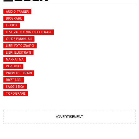
AUDIO TRAILER
BIOGRAFIE
E-BOOK
FESTIVAL ED EVENTI LETTERARI
GUIDE E MANUALI
LIBRI FOTOGRAFICI
LIBRI ILLUSTRATI
NARRATIVA
PERIODICI
PREMI LETTERARI
RICETTARI
SAGGISTICA
TOPOGRAFIE
ADVERTISEMENT