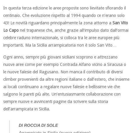
In questa terza edizione le aree proposte sono lievitate sfiorando il
centinaio. Che evoluzione rispetto al 1994 quando ce n’erano solo
43! Le novità riguardano principalmente la zona attorno a
San Vito
Lo Capo
nel trapanese che, anche grazie all’impulso dato dall’ormai
celebre raduno internazionale, si colloca tra le aree europee più
importanti. Ma la Sicilia arrampicatoria non è solo San Vito…
Ogni anno, sempre più giovani siciliani scoprono e attrezzano
nuove aree come per esempio Contrada Alfano vicino a Siracusa o
le nuove falesie del Ragusano. Non manca il contributo di diversi
climber provenienti da altre regioni italiane o dall’estero, che insieme
ai locali continuano a regalare nuove falesie e bellissime vie che
salgono le pareti più alte. Un’entusiasmante collaborazione con
sempre nuove e avvincenti pagine da scrivere sulla storia
dell’arrampicata in Sicilia.
DI ROCCIA DI SOLE
Arrampicate in Sicilia (nuova edizione)