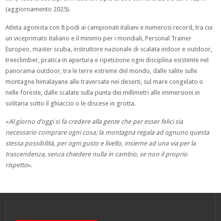
(aggiornamento 2025).
Atleta agonista con 8 podi ai campionati italiani e numerosi record, tra cui
un viceprimato italiano e il minimo per i mondiali, Personal Trainer
Europeo, master scuba, instruttore nazionale di scalata indoor e outdoor,
treeclimber, pratica in apertura e ripetizione ogni disciplina esistente nel
panorama outdoor, tra le terre estreme del mondo, dalle salite sulle
montagne himalayane alle traversate nei deserti, sul mare congelato o
nelle foreste, dalle scalate sulla punta dei millimetri alle immersioni in
solitaria sotto il ghiaccio o le discese in grotta.
«
Al giorno d’oggi si fa credere alla gente che per esser felici sia
necessario comprare ogni cosa; la montagna regala ad ognuno questa
stessa possibilità, per ogni gusto e livello, insieme ad una via per la
trascendenza, senza chiedere nulla in cambio, se non il proprio
rispetto
».