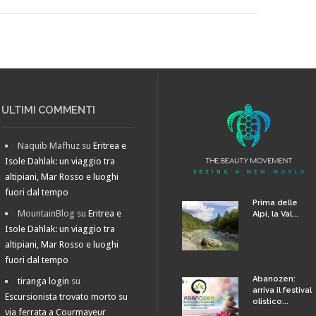
ULTIMI COMMENTI
Naquib Mafhuz
su
Eritrea e
Isole Dahlak: un viaggio tra
altipiani, Mar Rosso e luoghi
fuori dal tempo
Prima delle
MountainBlog
su
Eritrea e
Alpi, la Val...
Isole Dahlak: un viaggio tra
altipiani, Mar Rosso e luoghi
fuori dal tempo
Abanozen:
tiranga login
su
arriva il festival
Escursionista trovato morto su
olistico...
via ferrata a Courmayeur