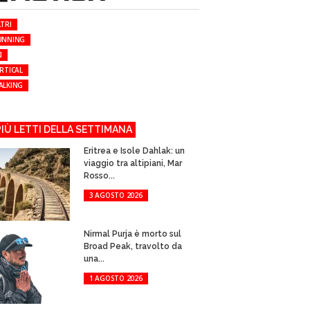
TRI
UNNING
I
RTICAL
ALKING
 PIÙ LETTI DELLA SETTIMANA
Eritrea e Isole Dahlak: un
viaggio tra altipiani, Mar
Rosso...
3 AGOSTO 2026
Nirmal Purja è morto sul
Broad Peak, travolto da
una...
1 AGOSTO 2026