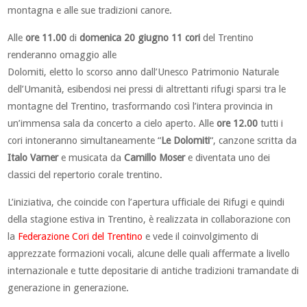
montagna e alle sue tradizioni canore.
Alle
ore 11.00
di
domenica 20 giugno
11 cori
del
Trentino
renderanno omaggio alle
Dolomiti, eletto lo scorso anno dall’Unesco Patrimonio Naturale
dell’Umanità, esibendosi nei pressi di altrettanti rifugi sparsi tra le
montagne del Trentino, trasformando così l’intera provincia in
un’immensa sala da concerto a cielo aperto. Alle
ore 12.00
tutti i
cori intoneranno simultaneamente “
Le Dolomiti
“, canzone scritta da
Italo Varner
e musicata da
Camillo Moser
e diventata uno dei
classici del repertorio corale trentino.
L’iniziativa, che coincide con l’apertura ufficiale dei Rifugi e quindi
della stagione estiva in Trentino, è realizzata in collaborazione con
la
Federazione Cori del Trentino
e vede il coinvolgimento di
apprezzate formazioni vocali, alcune delle quali affermate a livello
internazionale e tutte depositarie di antiche tradizioni tramandate di
generazione in generazione.