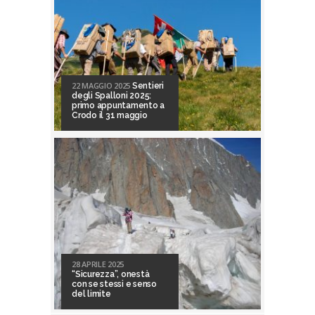
22 MAGGIO 2025
Sentieri
degli Spalloni 2025:
primo appuntamento a
Crodo il 31 maggio
28 APRILE 2025
“Sicurezza”, onestà
con se stessi e senso
del limite