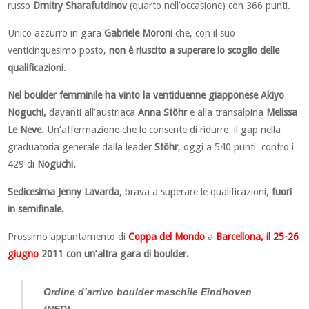
russo
Dmitry Sharafutdinov
(quarto nell’occasione) con 366 punti.
Unico azzurro in gara
Gabriele Moroni
che, con il suo
venticinquesimo posto,
non è riuscito a superare lo scoglio delle
qualificazioni
.
Nel boulder femminile ha vinto la ventiduenne giapponese
Akiyo
Noguchi,
davanti all’austriaca
Anna
Stöhr
e alla transalpina
Melissa
Le Neve.
Un’affermazione che le consente di ridurre il gap nella
graduatoria generale dalla leader
Stöhr
, oggi a 540 punti contro i
429 di
Noguchi.
Sedicesima Jenny Lavarda
, brava a superare le qualificazioni,
fuori
in semifinale.
Prossimo appuntamento di
Coppa del Mondo
a
Barcellona, il 25-26
giugno
2011
con un’altra gara di boulder.
Ordine d’arrivo boulder maschile Eindhoven