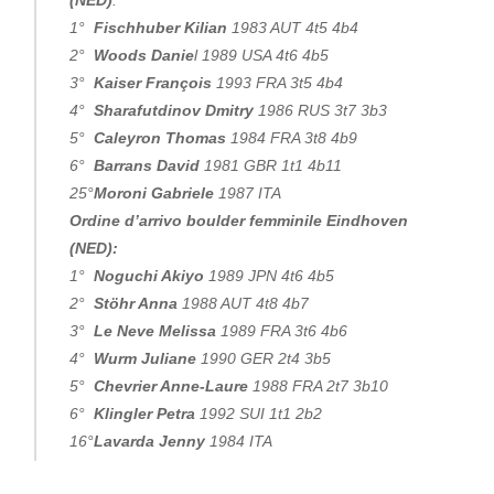
(NED)
:
1°
Fischhuber Kilian
1983 AUT 4t5 4b4
2°
Woods Danie
l 1989 USA 4t6 4b5
3°
Kaiser François
1993 FRA 3t5 4b4
4°
Sharafutdinov Dmitry
1986 RUS 3t7 3b3
5°
Caleyron Thomas
1984 FRA 3t8 4b9
6°
Barrans David
1981 GBR 1t1 4b11
25°
Moroni Gabriele
1987 ITA
Ordine d’arrivo boulder femminile Eindhoven
(NED):
1°
Noguchi Akiyo
1989 JPN 4t6 4b5
2°
Stöhr Anna
1988 AUT 4t8 4b7
3°
Le Neve Melissa
1989 FRA 3t6 4b6
4°
Wurm Juliane
1990 GER 2t4 3b5
5°
Chevrier Anne-Laure
1988 FRA 2t7 3b10
6°
Klingler Petra
1992 SUI 1t1 2b2
16°
Lavarda Jenny
1984 ITA