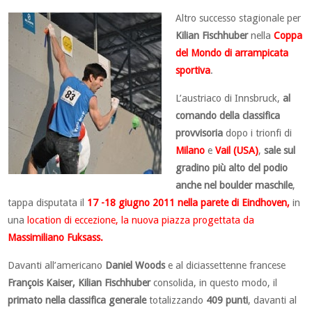
Altro successo stagionale per
Kilian Fischhuber
nella
Coppa
del Mondo di arrampicata
sportiva
.
L’austriaco di Innsbruck,
al
comando della classifica
provvisoria
dopo i trionfi di
Milano
e
Vail (USA)
,
sale sul
gradino più alto del podio
anche nel boulder maschile
,
tappa disputata
il
17 -18 giugno 2011
nella parete di Eindhoven
,
in
una
location di eccezione, la nuova piazza progettata da
Massimiliano Fuksass.
Davanti all’americano
Daniel Woods
e al diciassettenne francese
François Kaiser, Kilian Fischhuber
consolida, in questo modo, il
primato nella classifica generale
totalizzando
409 punti
, davanti al