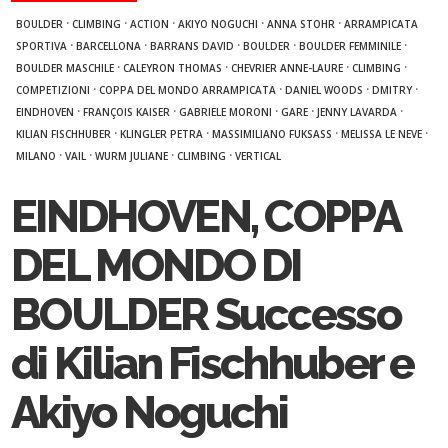
·
·
·
·
·
BOULDER
CLIMBING
ACTION
AKIYO NOGUCHI
ANNA STOHR
ARRAMPICATA
·
·
·
·
·
SPORTIVA
BARCELLONA
BARRANS DAVID
BOULDER
BOULDER FEMMINILE
·
·
·
·
BOULDER MASCHILE
CALEYRON THOMAS
CHEVRIER ANNE-LAURE
CLIMBING
·
·
·
·
COMPETIZIONI
COPPA DEL MONDO ARRAMPICATA
DANIEL WOODS
DMITRY
·
·
·
·
·
EINDHOVEN
FRANÇOIS KAISER
GABRIELE MORONI
GARE
JENNY LAVARDA
·
·
·
·
KILIAN FISCHHUBER
KLINGLER PETRA
MASSIMILIANO FUKSASS
MELISSA LE NEVE
·
·
·
·
MILANO
VAIL
WURM JULIANE
CLIMBING
VERTICAL
EINDHOVEN, COPPA
DEL MONDO DI
BOULDER Successo
di Kilian Fischhuber e
Akiyo Noguchi