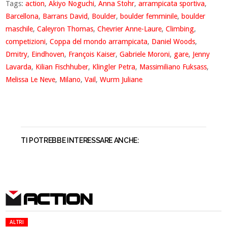
Tags:
action
,
Akiyo Noguchi
,
Anna Stohr
,
arrampicata sportiva
,
Barcellona
,
Barrans David
,
Boulder
,
boulder femminile
,
boulder
maschile
,
Caleyron Thomas
,
Chevrier Anne-Laure
,
Climbing
,
competizioni
,
Coppa del mondo arrampicata
,
Daniel Woods
,
Dmitry
,
Eindhoven
,
François Kaiser
,
Gabriele Moroni
,
gare
,
Jenny
Lavarda
,
Kilian Fischhuber
,
Klingler Petra
,
Massimiliano Fuksass
,
Melissa Le Neve
,
Milano
,
Vail
,
Wurm Juliane
TI POTREBBE INTERESSARE ANCHE:
ACTION
ALTRI