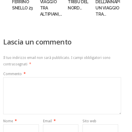
FERRINO
VIAGGIO
TRIBÚ DEL
DELL’ANNAPURNA:
SNELLO 23
TRA
NORD...
UN VIAGGIO
ALTIPIANI,...
TRA...
Lascia un commento
Il tuo indirizzo email non sarà pubblicato.
I campi obbligatori sono
contrassegnati
*
Commento
*
Nome
*
Email
*
Sito web