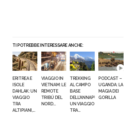
TI POTREBBE INTERESSARE ANCHE:
ERITREA E
VIAGGIO IN
TREKKING
PODCAST –
ISOLE
VIETNAM: LE
AL CAMPO
UGANDA: LA
DAHLAK: UN
REMOTE
BASE
MAGIA DEI
VIAGGIO
TRIBÚ DEL
DELL’ANNAPURNA:
GORILLA
TRA
NORD...
UN VIAGGIO
ALTIPIANI,...
TRA...