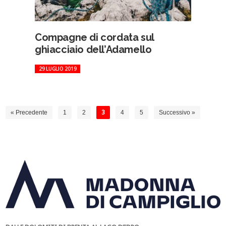
Compagne di cordata sul
ghiacciaio dell’Adamello
29 LUGLIO 2019
« Precedente
1
2
3
4
5
Successivo »