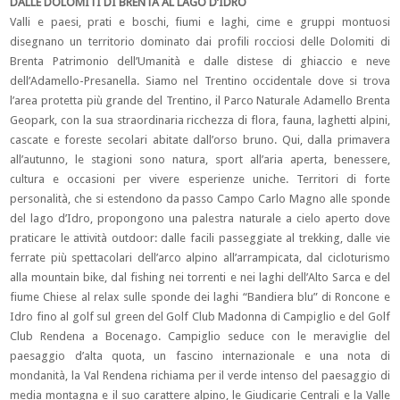
DALLE DOLOMITI DI BRENTA AL LAGO D’IDRO
Valli e paesi, prati e boschi, fiumi e laghi, cime e gruppi montuosi
disegnano un territorio dominato dai profili rocciosi delle Dolomiti di
Brenta Patrimonio dell’Umanità e dalle distese di ghiaccio e neve
dell’Adamello-Presanella. Siamo nel Trentino occidentale dove si trova
l’area protetta più grande del Trentino, il Parco Naturale Adamello Brenta
Geopark, con la sua straordinaria ricchezza di flora, fauna, laghetti alpini,
cascate e foreste secolari abitate dall’orso bruno. Qui, dalla primavera
all’autunno, le stagioni sono natura, sport all’aria aperta, benessere,
cultura e occasioni per vivere esperienze uniche. Territori di forte
personalità, che si estendono da passo Campo Carlo Magno alle sponde
del lago d’Idro, propongono una palestra naturale a cielo aperto dove
praticare le attività outdoor: dalle facili passeggiate al trekking, dalle vie
ferrate più spettacolari dell’arco alpino all’arrampicata, dal cicloturismo
alla mountain bike, dal fishing nei torrenti e nei laghi dell’Alto Sarca e del
fiume Chiese al relax sulle sponde dei laghi “Bandiera blu” di Roncone e
Idro fino al golf sul green del Golf Club Madonna di Campiglio e del Golf
Club Rendena a Bocenago. Campiglio seduce con le meraviglie del
paesaggio d’alta quota, un fascino internazionale e una nota di
mondanità, la Val Rendena richiama per il verde intenso del paesaggio di
media montagna e il suo carattere alpino, le Giudicarie Centrali e la Valle