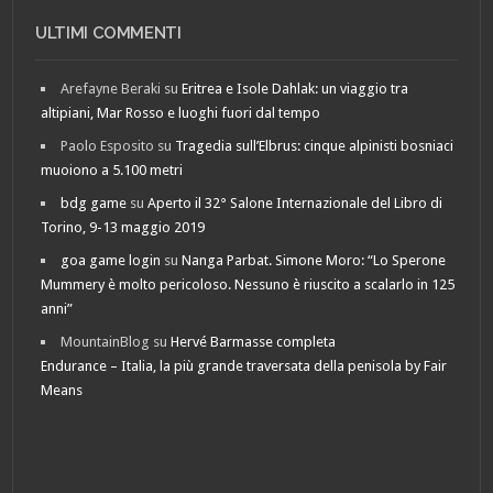
ULTIMI COMMENTI
Arefayne Beraki
su
Eritrea e Isole Dahlak: un viaggio tra
altipiani, Mar Rosso e luoghi fuori dal tempo
Paolo Esposito
su
Tragedia sull’Elbrus: cinque alpinisti bosniaci
muoiono a 5.100 metri
bdg game
su
Aperto il 32° Salone Internazionale del Libro di
Torino, 9-13 maggio 2019
goa game login
su
Nanga Parbat. Simone Moro: “Lo Sperone
Mummery è molto pericoloso. Nessuno è riuscito a scalarlo in 125
anni”
MountainBlog
su
Hervé Barmasse completa
Endurance – Italia, la più grande traversata della penisola by Fair
Means