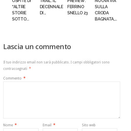
OSPITE DI
TRAIL: IL
PREVIEW:
NUOVA VIA
“ALTRE
DECENNALE
FERRINO
SULLA
STORIE
DI...
SNELLO 23
CRODA
SOTTO...
BAGNATA,...
Lascia un commento
Il tuo indirizzo email non sarà pubblicato.
I campi obbligatori sono
contrassegnati
*
Commento
*
Nome
*
Email
*
Sito web