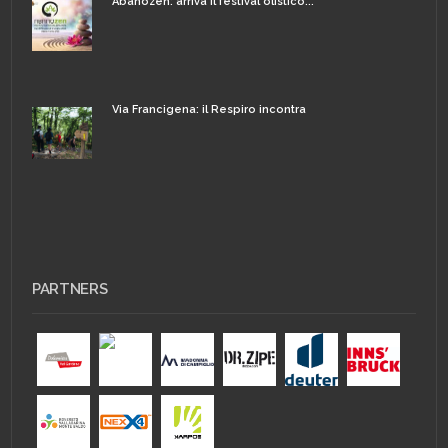
Abanozen: arriva il festival olistico...
Via Francigena: il Respiro incontra
PARTNERS