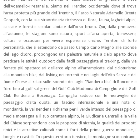
dell’Adamello-Presanella. Siamo nel Trentino occidentale dove si trova
l’area protetta più grande del Trentino, il Parco Naturale Adamello Brenta
Geopark, con la sua straordinaria ricchezza di flora, fauna, laghetti alpini,
cascate e foreste secolari abitate dall’orso bruno. Qui, dalla primavera
all’autunno, le stagioni sono natura, sport all’aria aperta, benessere,
cultura e occasioni per vivere esperienze uniche. Territori di forte
personalità, che si estendono da passo Campo Carlo Magno alle sponde
del lago d’Idro, propongono una palestra naturale a cielo aperto dove
praticare le attività outdoor: dalle facili passeggiate al trekking, dalle vie
ferrate più spettacolari dell’arco alpino all’arrampicata, dal cicloturismo
alla mountain bike, dal fishing nei torrenti e nei laghi dell’Alto Sarca e del
fiume Chiese al relax sulle sponde dei laghi “Bandiera blu” di Roncone e
Idro fino al golf sul green del Golf Club Madonna di Campiglio e del Golf
Club Rendena a Bocenago. Campiglio seduce con le meraviglie del
paesaggio d’alta quota, un fascino internazionale e una nota di
mondanità, la Val Rendena richiama per il verde intenso del paesaggio di
media montagna e il suo carattere alpino, le Giudicarie Centrali e la Valle
del Chiese sorprendono con le proposte di nicchia, la qualità dei prodotti
tipici e le attrattive culturali come i forti della prima guerra mondiale, i
borghi e i castelli. In questo territorio turistico, le montagne si incontrano,