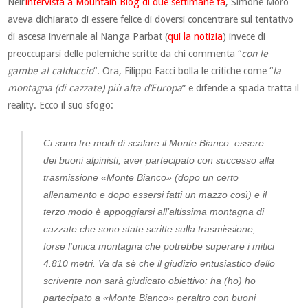
Nell’
intervista a Mountain Blog di due settimane fa
, Simone Moro
aveva dichiarato di essere felice di doversi concentrare sul tentativo
di ascesa invernale al Nanga Parbat (
qui la notizia
) invece di
preoccuparsi delle polemiche scritte da chi commenta “
con le
gambe al calduccio
“. Ora, Filippo Facci bolla le critiche come “
la
montagna (di cazzate) più alta d’Europa
” e difende a spada tratta il
reality. Ecco il suo sfogo:
Ci sono tre modi di scalare il Monte Bianco: essere
dei buoni alpinisti, aver partecipato con successo alla
trasmissione «Monte Bianco» (dopo un certo
allenamento e dopo essersi fatti un mazzo così) e il
terzo modo è appoggiarsi all’altissima montagna di
cazzate che sono state scritte sulla trasmissione,
forse l’unica montagna che potrebbe superare i mitici
4.810 metri. Va da sè che il giudizio entusiastico dello
scrivente non sarà giudicato obiettivo: ha (ho) ho
partecipato a «Monte Bianco» peraltro con buoni