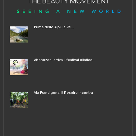
Prima delle Alpi, la Val...
Abanozen: arriva il festival olistico...
Via Francigena: il Respiro incontra