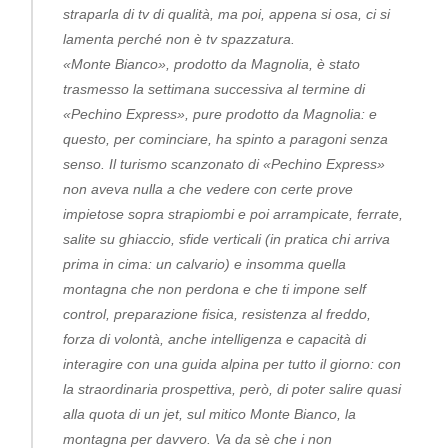
straparla di tv di qualità, ma poi, appena si osa, ci si
lamenta perché non è tv spazzatura.
«Monte Bianco», prodotto da Magnolia, è stato
trasmesso la settimana successiva al termine di
«Pechino Express», pure prodotto da Magnolia: e
questo, per cominciare, ha spinto a paragoni senza
senso. Il turismo scanzonato di «Pechino Express»
non aveva nulla a che vedere con certe prove
impietose sopra strapiombi e poi arrampicate, ferrate,
salite su ghiaccio, sfide verticali (in pratica chi arriva
prima in cima: un calvario) e insomma quella
montagna che non perdona e che ti impone self
control, preparazione fisica, resistenza al freddo,
forza di volontà, anche intelligenza e capacità di
interagire con una guida alpina per tutto il giorno: con
la straordinaria prospettiva, però, di poter salire quasi
alla quota di un jet, sul mitico Monte Bianco, la
montagna per davvero. Va da sè che i non