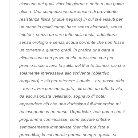
ciascuno dei quali vincolati giorno e notte a una guida
alpina. Una competizione darwiniana di prevalente
resistenza fisica (inutile negarlo) in cui si è vissuti per
un mese in gelidi campi base senza elettricità, senza
telefoni, senza un vero tetto sulla testa, addirittura
senza orologio e senza acqua corrente che non fosse
un torrente a quattro gradi. In pratica una gara a
eliminazione con prove anche durissime che per
premio finale aveva la salita del Monte Bianco: ciò che
solamente interessava allo scrivente (obiettivo
raggiunto) e ciò per ottenere il quale – ora posso dirlo
– forse avrei persino pagato, altroché: da tutta la vita,
da escursionista velleitario, sognavo di poter
apprendere ciò che una durissima full-immersion mi
ha insegnato in un mese. Dopodiché, ben prima che il
programma cominciasse, sono piovute critiche
semplicemente immotivate (benché previste e
prevedibili) la cui morale pareva sempre quella: si