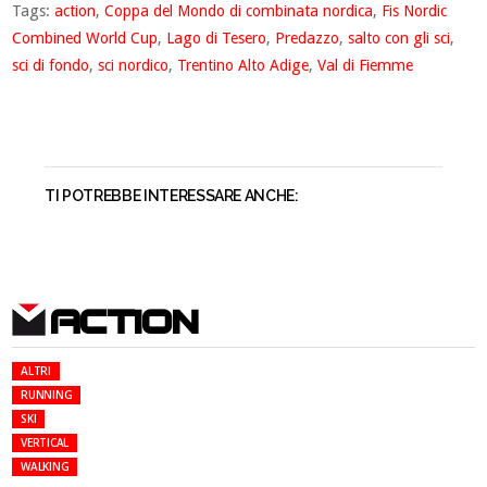
Tags:
action
,
Coppa del Mondo di combinata nordica
,
Fis Nordic
Combined World Cup
,
Lago di Tesero
,
Predazzo
,
salto con gli sci
,
sci di fondo
,
sci nordico
,
Trentino Alto Adige
,
Val di Fiemme
TI POTREBBE INTERESSARE ANCHE:
ACTION
ALTRI
RUNNING
SKI
VERTICAL
WALKING