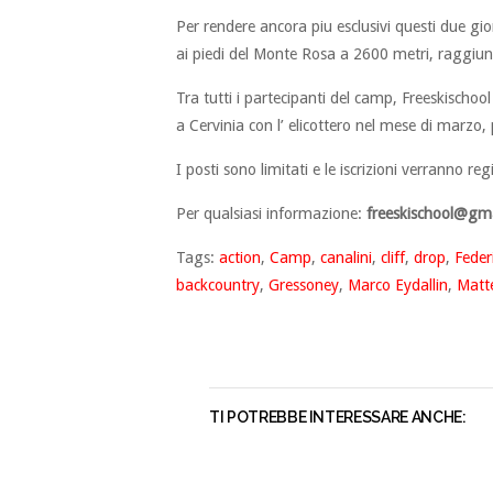
Per rendere ancora piu esclusivi questi due gio
ai piedi del Monte Rosa a 2600 metri, raggiungib
Tra tutti i partecipanti del camp, Freeskischoo
a Cervinia con l’ elicottero nel mese di marzo, 
I posti sono limitati e le iscrizioni verranno re
Per qualsiasi informazione:
freeskischool@gm
Tags:
action
,
Camp
,
canalini
,
cliff
,
drop
,
Feder
backcountry
,
Gressoney
,
Marco Eydallin
,
Matte
TI POTREBBE INTERESSARE ANCHE: