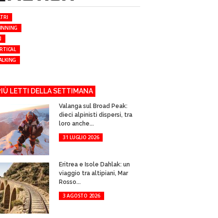
TRI
UNNING
I
RTICAL
ALKING
 PIÙ LETTI DELLA SETTIMANA
Valanga sul Broad Peak:
dieci alpinisti dispersi, tra
loro anche...
31 LUGLIO 2026
Eritrea e Isole Dahlak: un
viaggio tra altipiani, Mar
Rosso...
3 AGOSTO 2026