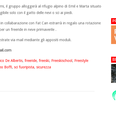
rni, il gruppo alloggerà al rifugio alpino di Emil e Marta situato
ile solo con il gatto delle nevi o sci ai piedi.
P
l in collabarazione con Fat Can estrarrà in regalo una rotazione
per un freeride in neve primaverile .
gistrate via mail mediante gli appositi moduli.
ail.com
B
ico De Albertis
,
freeride
,
freeski
,
Freeskischool
,
Freestyle
o Boffi
,
sci fuoripista
,
sicurezza