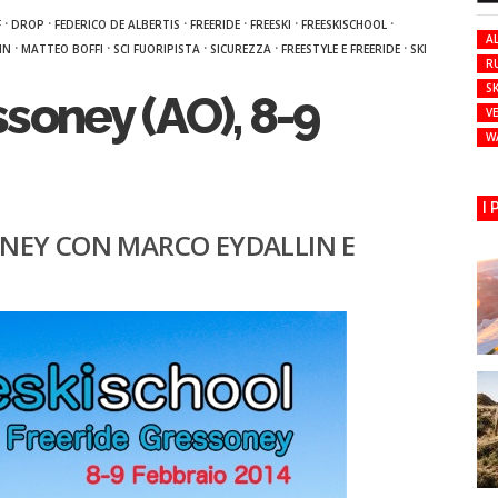
·
·
·
·
·
·
F
DROP
FEDERICO DE ALBERTIS
FREERIDE
FREESKI
FREESKISCHOOL
AL
·
·
·
·
·
IN
MATTEO BOFFI
SCI FUORIPISTA
SICUREZZA
FREESTYLE E FREERIDE
SKI
R
SK
soney (AO), 8-9
VE
W
I
ONEY CON MARCO EYDALLIN E