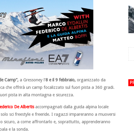
ide Camp”,
a Gressoney l’
8 e il 9 febbraio,
organizzato da
P
a che offrirà un camp focalizzato sul fuori pista a 360 gradi.
i fuori pista in alta montagna e sicurezza.
ederico De Albertis
accompagnati dalla guida alpina locale
olo sci freestyle e freeride. I ragazzi impareranno a muoversi
io sicuro, a come affrontarlo e, soprattutto, apprenderanno
 pala e la sonda.