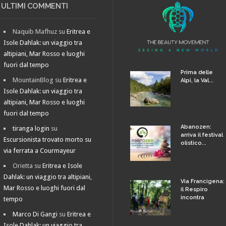
ULTIMI COMMENTI
Naquib Mafhuz
su
Eritrea e
Isole Dahlak: un viaggio tra
altipiani, Mar Rosso e luoghi
fuori dal tempo
Prima delle
MountainBlog
su
Eritrea e
Alpi, la Val...
Isole Dahlak: un viaggio tra
altipiani, Mar Rosso e luoghi
fuori dal tempo
Abanozen:
tiranga login
su
arriva il festival
Escursionista trovato morto su
olistico...
via ferrata a Courmayeur
Orietta
su
Eritrea e Isole
Dahlak: un viaggio tra altipiani,
Via Francigena:
Mar Rosso e luoghi fuori dal
il Respiro
incontra
tempo
Marco Di Gangi
su
Eritrea e
Isole Dahlak: un viaggio tra