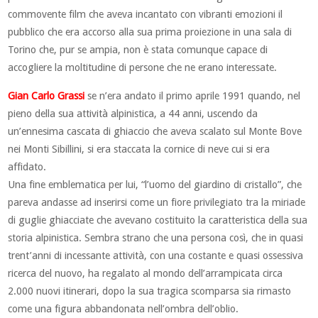
commovente film che aveva incantato con vibranti emozioni il
pubblico che era accorso alla sua prima proiezione in una sala di
Torino che, pur se ampia, non è stata comunque capace di
accogliere la moltitudine di persone che ne erano interessate.
Gian Carlo Grassi
se n’era andato il primo aprile 1991 quando, nel
pieno della sua attività alpinistica, a 44 anni, uscendo da
un’ennesima cascata di ghiaccio che aveva scalato sul Monte Bove
nei Monti Sibillini, si era staccata la cornice di neve cui si era
affidato.
Una fine emblematica per lui, “l’uomo del giardino di cristallo”, che
pareva andasse ad inserirsi come un fiore privilegiato tra la miriade
di guglie ghiacciate che avevano costituito la caratteristica della sua
storia alpinistica. Sembra strano che una persona così, che in quasi
trent’anni di incessante attività, con una costante e quasi ossessiva
ricerca del nuovo, ha regalato al mondo dell’arrampicata circa
2.000 nuovi itinerari, dopo la sua tragica scomparsa sia rimasto
come una figura abbandonata nell’ombra dell’oblio.