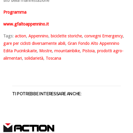
sito della manifestazione
Programma
www.gfaltoappennino.it
Tags:
action
,
Appennino
,
biciclette storiche
,
convegni Emergency
,
gare per ciclisti diversamente abili
,
Gran Fondo Alto Appennino
Edita Pucinkskaite
,
Mostre
,
mountainbike
,
Pistoia
,
prodotti agro-
alimentari
,
solidarietà
,
Toscana
TI POTREBBE INTERESSARE ANCHE:
ACTION