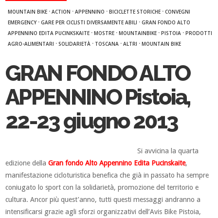
·
·
·
·
MOUNTAIN BIKE
ACTION
APPENNINO
BICICLETTE STORICHE
CONVEGNI
·
·
EMERGENCY
GARE PER CICLISTI DIVERSAMENTE ABILI
GRAN FONDO ALTO
·
·
·
·
APPENNINO EDITA PUCINKSKAITE
MOSTRE
MOUNTAINBIKE
PISTOIA
PRODOTTI
·
·
·
·
AGRO-ALIMENTARI
SOLIDARIETÀ
TOSCANA
ALTRI
MOUNTAIN BIKE
GRAN FONDO ALTO
APPENNINO Pistoia,
22-23 giugno 2013
Si avvicina la quarta
edizione della
Gran fondo Alto Appennino Edita Pucinskaite
,
manifestazione cicloturistica benefica che già in passato ha sempre
coniugato lo sport con la solidarietà, promozione del territorio e
cultura. Ancor più quest’anno, tutti questi messaggi andranno a
intensificarsi grazie agli sforzi organizzativi dell’Avis Bike Pistoia,