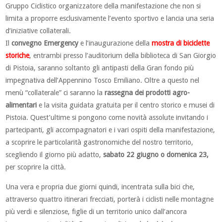
Gruppo Ciclistico organizzatore della manifestazione che non si
limita a proporre esclusivamente l’evento sportivo e lancia una seria
d’iniziative collaterali.
Il
convegno Emergency
e l’inaugurazione della
mostra di biciclette
storiche
, entrambi presso l’auditorium della biblioteca di San Giorgio
di Pistoia, saranno soltanto gli antipasti della Gran fondo più
impegnativa dell’Appennino Tosco Emiliano. Oltre a questo nel
menù “collaterale” ci saranno la
rassegna dei prodotti agro-
alimentari
e la visita guidata gratuita per il centro storico e musei di
Pistoia. Quest’ultime si pongono come novità assolute invitando i
partecipanti, gli accompagnatori e i vari ospiti della manifestazione,
a scoprire le particolarità gastronomiche del nostro territorio,
scegliendo il giorno più adatto,
sabato 22 giugno o domenica 23,
per scoprire la città.
Una vera e propria due giorni quindi, incentrata sulla bici che,
attraverso quattro itinerari frecciati, porterà i ciclisti nelle montagne
più verdi e silenziose, figlie di un territorio unico dall’ancora