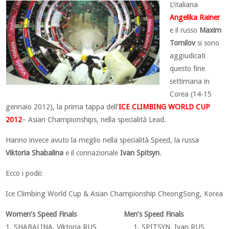
L’italiana
Angelika Rainer
e il russo
Maxim
Tomilov
si sono
aggiudicati
questo fine
settimana in
Corea (14-15
gennaio 2012), la prima tappa dell’
ICE CLIMBING WORLD CUP
2012
– Asian Championships, nella specialità Lead.
Hanno invece avuto la meglio nella specialità Speed, la russa
Viktoria Shabalina
e il connazionale
Ivan Spitsyn
.
Ecco i podii:
Ice Climbing World Cup & Asian Championship CheongSong, Korea
Women’s Speed Finals Men’s Speed Finals
1. SHABALINA, Viktoria RUS 1. SPITSYN, Ivan RUS