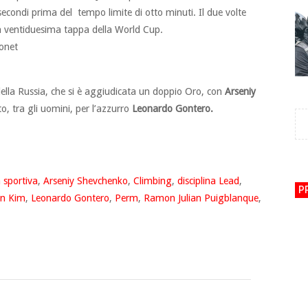
secondi prima del tempo limite di otto minuti. Il due volte
 ventiduesima tappa della World Cup.
onet
della Russia, che si è aggiudicata un doppio Oro, con
Arseniy
o, tra gli uomini, per l’azzurro
Leonardo Gontero.
 sportiva
,
Arseniy Shevchenko
,
Climbing
,
disciplina Lead
,
P
in Kim
,
Leonardo Gontero
,
Perm
,
Ramon Julian Puigblanque
,