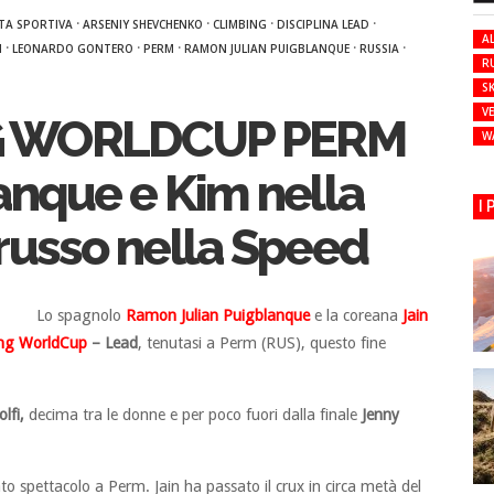
·
·
·
·
TA SPORTIVA
ARSENIY SHEVCHENKO
CLIMBING
DISCIPLINA LEAD
AL
·
·
·
·
·
M
LEONARDO GONTERO
PERM
RAMON JULIAN PUIGBLANQUE
RUSSIA
R
SK
VE
NG WORLDCUP PERM
W
anque e Kim nella
I
russo nella Speed
Lo spagnolo
Ramon Julian Puigblanque
e la coreana
Jain
ing WorldCup
– Lead
, tenutasi a Perm (RUS), questo fine
lfi,
decima tra le donne e per poco fuori dalla finale
Jenny
o spettacolo a Perm. Jain ha passato il crux in circa metà del