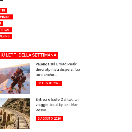
TRI
UNNING
I
RTICAL
ALKING
 PIÙ LETTI DELLA SETTIMANA
Valanga sul Broad Peak:
dieci alpinisti dispersi, tra
loro anche...
31 LUGLIO 2026
Eritrea e Isole Dahlak: un
viaggio tra altipiani, Mar
Rosso...
3 AGOSTO 2026