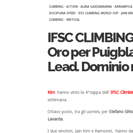
·
·
·
CLIMBING
ACTION
ALINA GAIDAMAKINA
ARRAMPICA
·
·
DISCIPLINA SPEED
IFSC CLIMBING WORLD CUP
JAIN KI
·
CLIMBING
VERTICAL
IFSC CLIMBI
Oro per Puigbl
Lead. Dominio 
Kim
hanno vinto la 4^tappa dell’
IFSC Climb
settimana.
Ottavo posto, tra gli uomini, per
Stefano Ghiso
Lavarda
.
I due vincitori, Jain Kim e Ramonet, hanno dat