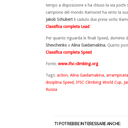
tempo a disposizione e ha chiuso la via pochi 
campione del mondo Ramonet ha vinto la sua
Jakob Schubert
è caduto due prese sotto Ram
Classifica completa Lead
Per quanto riguarda le finali Speed, dominio 
Shevchenko
e
Alina Gaidamakina.
Quinto post
Classifica completa Speed
Fonte:
www.ifsc-climbing.org
Tags:
action
,
Alina Gaidamakina
,
arrampicata
disciplina Speed
,
IFSC Climbing World Cup
,
Ja
Russia
TI POTREBBE INTERESSARE ANCHE: