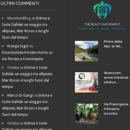
ULTIMI COMMENTI
MountainBlog
su
Eritrea e
Isole Dahlak: un viaggio tra
altipiani, Mar Rosso e luoghi
fuori dal tempo
Prima delle
tiranga login
su
Alpi, la Val...
Escursionista trovato morto su
via ferrata a Courmayeur
Orietta
su
Eritrea e Isole
Abanozen:
Dahlak: un viaggio tra altipiani,
arriva il festival
Mar Rosso e luoghi fuori dal
olistico...
tempo
Marco Di Gangi
su
Eritrea e
Isole Dahlak: un viaggio tra
Via Francigena:
altipiani, Mar Rosso e luoghi
il Respiro
incontra
fuori dal tempo
Orietta
su
Eritrea e Isole
Dahlak: un viaggio tra altipiani,