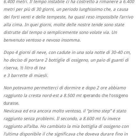
6.400 metri. Il tempo instabile ci ha costretto a rimanere a 6.400
metri per più di 30 giorni, un periodo lunghissimo che, a causa
dei forti venti e delle tempeste, ha quasi reso impossibile l’arrivo
alla cima. In quei giorni, molte delle nostre tende sono state
distrutte dal tempo o
semplicemente sono volate via. Un
benvenuto ventoso e nevoso insomma.
Dopo 4 giorni di neve, con cadute in una sola notte di 30-40 cm,
ho deciso di portare 2 bottiglie
di ossigeno, un paio di guanti di
riserva, ½ litro di tea
e 3 barrette di müesli.
Non potevamo permetterci di dormire e dopo 2 ore abbiamo
raggiunto la cresta nord-est a 8.500 mt s
perando che l’ossigeno
durasse.
Nevicava ed era ancora molto ventoso, il “primo
step” è stato
raggiunto senza problemi. Il secondo, a 8.600 mt fu invece
raggiunto all’alba. Ho cambiato la mia bottiglia di ossigeno con
l’ultima disponibile il che significava che doveva durare fino in