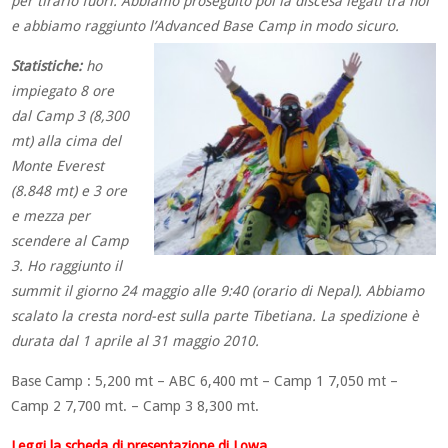
per tirarlo fuori. Abbiamo proseguito poi la discesa legati tra noi
e abbiamo raggiunto l’Advanced Base Camp in modo sicuro.
Statistiche:
ho
impiegato 8 ore
dal Camp 3 (8,300
mt) alla cima del
Mo
nte Everest
(8.848 mt) e 3 ore
e mezza per
scendere al Camp
3. Ho raggiunto il
summit il giorno 24 maggio alle 9:40 (orario di Nepal). Abbiamo
scalato la cresta nord-est sulla parte Tibetiana. La spedizione è
durata dal 1 aprile al 31 maggio 2010.
Base Camp : 5,200 mt – ABC 6,400 mt – Camp 1 7,050 mt –
Camp 2 7,700 mt. – Camp 3 8,300 mt.
Leggi la scheda di presentazione di Lowa.