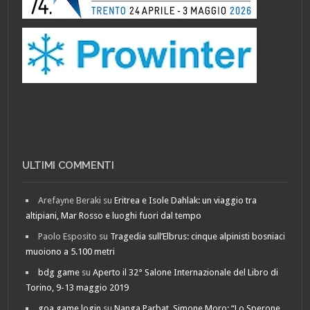
ULTIMI COMMENTI
Arefayne Beraki
su
Eritrea e Isole Dahlak: un viaggio tra
altipiani, Mar Rosso e luoghi fuori dal tempo
Paolo Esposito
su
Tragedia sull’Elbrus: cinque alpinisti bosniaci
muoiono a 5.100 metri
bdg game
su
Aperto il 32° Salone Internazionale del Libro di
Torino, 9-13 maggio 2019
goa game login
su
Nanga Parbat. Simone Moro: “Lo Sperone