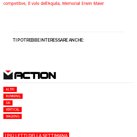
competitive
,
Il volo dell'Aquila
,
Memorial Erwin Maier
TI POTREBBE INTERESSARE ANCHE:
ACTION
ALTRI
RUNNING
SKI
VERTICAL
WALKING
I PIÙ LETTI DELLA SETTIMANA