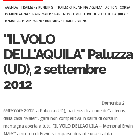
·
·
·
·
AGENDA
TRAIL&SKY RUNNING
TRAIL&SKY RUNNING AGENDA
ACTION
CORSA
·
·
·
·
IN MONTAGNA
ERWIN MAIER
GARE NON COMPETITIVE
IL VOLO DELL'AQUILA
·
·
MEMORIAL ERWIN MAIER
RUNNING
TRAIL RUNNING
"IL VOLO
DELL'AQUILA" Paluzza
(UD), 2 settembre
2012
Domenica 2
settembre 2012
, a Paluzza (UD), partenza frazione di Casteons,
dalla casa “Maier”, gara non competitiva in salita di corsa in
montagna aperta a tutti,
“IL VOLO DELL’AQUILA – Memorial Erwin
Maier”
a ricordo di Erwin scomparso durante una scalata.