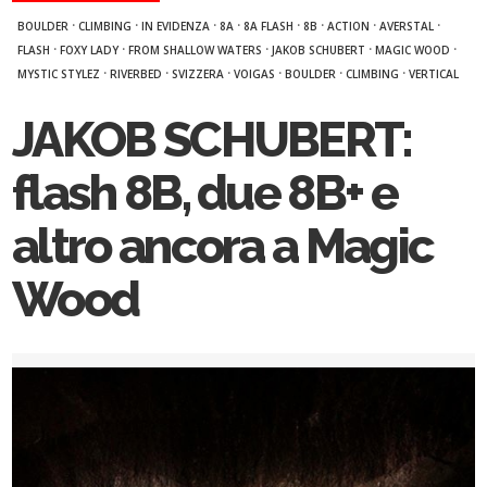
·
·
·
·
·
·
·
·
BOULDER
CLIMBING
IN EVIDENZA
8A
8A FLASH
8B
ACTION
AVERSTAL
·
·
·
·
·
FLASH
FOXY LADY
FROM SHALLOW WATERS
JAKOB SCHUBERT
MAGIC WOOD
·
·
·
·
·
·
MYSTIC STYLEZ
RIVERBED
SVIZZERA
VOIGAS
BOULDER
CLIMBING
VERTICAL
JAKOB SCHUBERT:
flash 8B, due 8B+ e
altro ancora a Magic
Wood