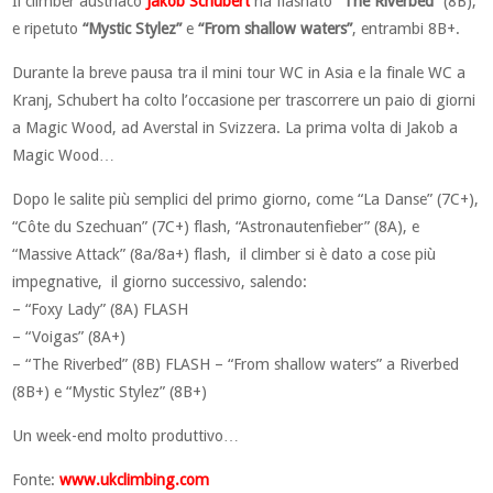
Il climber austriaco
Jakob Schubert
ha flashato
“The Riverbed”
(8B),
e ripetuto
“Mystic Stylez”
e
“From shallow waters”
, entrambi 8B+.
Durante la breve pausa tra il mini tour WC in Asia e la finale WC a
Kranj, Schubert ha colto l’occasione per trascorrere un paio di giorni
a Magic Wood, ad Averstal in Svizzera. La prima volta di Jakob a
Magic Wood…
Dopo le salite più semplici del primo giorno, come “La Danse” (7C+),
“Côte du Szechuan” (7C+) flash, “Astronautenfieber” (8A), e
“Massive Attack” (8a/8a+) flash, il climber si è dato a cose più
impegnative, il giorno successivo, salendo:
– “Foxy Lady” (8A) FLASH
– “Voigas” (8A+)
– “The Riverbed” (8B) FLASH – “From shallow waters” a Riverbed
(8B+) e “Mystic Stylez” (8B+)
Un week-end molto produttivo…
Fonte:
www.ukclimbing.com