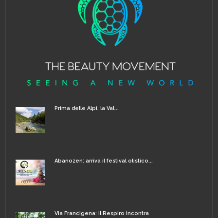
Prima delle Alpi, la Val...
Abanozen: arriva il festival olistico...
Via Francigena: il Respiro incontra