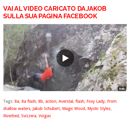
VAI AL VIDEO CARICATO DA JAKOB
SULLA SUA PAGINA FACEBOOK
Tags:
8a
,
8a flash
,
8b
,
action
,
Averstal
,
flash
,
Foxy Lady
,
From
shallow waters
,
Jakob Schubert
,
Magic Wood
,
Mystic Stylez
,
Riverbed
,
Svizzera
,
Voigas