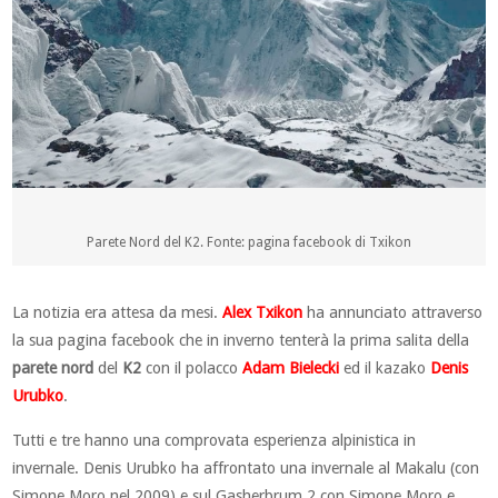
Parete Nord del K2. Fonte: pagina facebook di Txikon
La notizia era attesa da mesi.
Alex Txikon
ha annunciato attraverso
la sua pagina facebook che in inverno tenterà la prima salita della
parete nord
del
K2
con il polacco
Adam Bielecki
ed il kazako
Denis
Urubko
.
Tutti e tre hanno una comprovata esperienza alpinistica in
invernale. Denis Urubko ha affrontato una invernale al Makalu (con
Simone Moro nel 2009) e sul Gasherbrum 2 con Simone Moro e