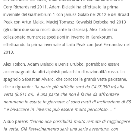
Cory Richards nel 2011. Adam Bielecki ha effettuato la prima
invernale del Gasherbrum 1 con Janusz Golab nel 2012 e del Broad
Peak con Artur Malek, Maciej Tomasz Kowalski Berbeka nel 2013
(gli ultimi due sono morti durante la discesa). Alex Txikon ha
collezionato numerose spedizioni in inverno in Karakorum,
effettuando la prima invernale al Laila Peak con Josè Fernandez nel
2013.
Alex Txikon, Adam Bielecki e Denis Urubko, potrebbero essere
accompagnati da altri alpinisti polacchi o di nazionalità russa. Lo
spagnolo Sebastian Alvaro, che conosce le grandi vette pakistane,
dice a riguardo:
“la parte più difficile sarà da C4 (7.950 m) alla
vetta (8.611 m), è una parte che non è facile da affrontare
nemmeno in estate in giornata: ci sono tratti di inclinazione di 65
° e bivaccare in inverno può essere molto pericoloso … “
A suo parere:
“hanno una possibilità molto remota di raggiungere
la vetta. Già l’avvicinamento sarà una seria avventura, con