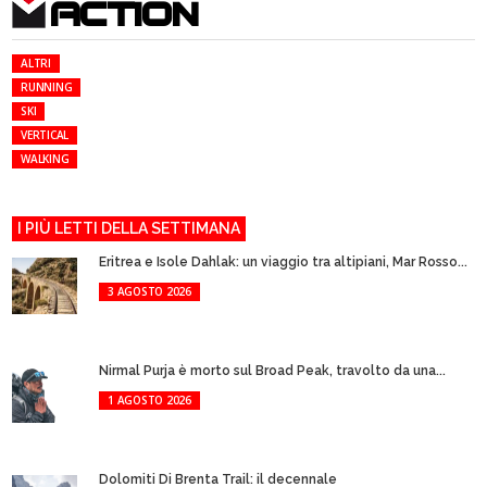
ACTION
ALTRI
RUNNING
SKI
VERTICAL
WALKING
I PIÙ LETTI DELLA SETTIMANA
Eritrea e Isole Dahlak: un viaggio tra altipiani, Mar Rosso...
3 AGOSTO 2026
Nirmal Purja è morto sul Broad Peak, travolto da una...
1 AGOSTO 2026
Dolomiti Di Brenta Trail: il decennale