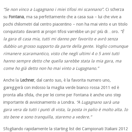
“Se non vinco a Lugagnano i miei tifosi mi scannano”
. Ci scherza
su
Fontana
, ma sa perfettamente che a casa sua – lui che vive a
pochi chilometri dal centro piacentino – non ha mai vinto e un titolo
conquistato davanti ai propri tifosi varrebbe un po’ più di…oro.
“È
la gara di casa mia, tutti mi danno per favorito e avrò senza
dubbio un grosso supporto da parte della gente. Voglio comunque
rimanere scaramantico, visto che negli ultimi 4 o 5 anni tutti
hanno sempre detto che quella sarebbe stata la mia gara, ma
come ho già detto non ho mai vinto a Lugagnano.”
Anche la
Lechner
, dal canto suo, è la favorita numero uno,
gareggerà con indosso la maglia verde bianco rossa 2011 ed è
pronta alla sfida, che per lei come per Fontana è anche uno step
importante di avvicinamento a Londra.
“A Lugagnano sarà una
gara vera da tutti i punti di vista, la posta in palio è molto alta. Io
sto bene e sono tranquilla, staremo a vedere.”
Sfogliando rapidamente la starting list dei Campionati Italiani 2012