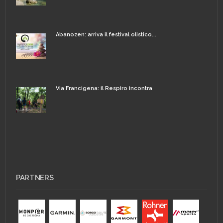
Abanozen: arriva il festival olistico...
Via Francigena: il Respiro incontra
PARTNERS