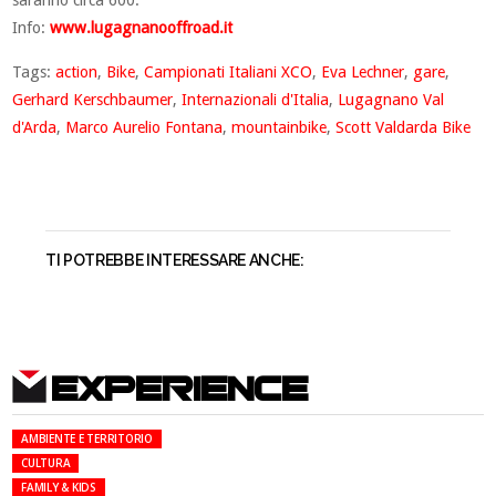
saranno circa 600.
Info:
www.lugagnanooffroad.it
Tags:
action
,
Bike
,
Campionati Italiani XCO
,
Eva Lechner
,
gare
,
Gerhard Kerschbaumer
,
Internazionali d'Italia
,
Lugagnano Val
d'Arda
,
Marco Aurelio Fontana
,
mountainbike
,
Scott Valdarda Bike
TI POTREBBE INTERESSARE ANCHE:
EXPERIENCE
AMBIENTE E TERRITORIO
CULTURA
FAMILY & KIDS