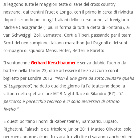
si leggono tutte le maggiori teste di serie del cross country
nostrano, dai trentini Fruet e Longo, con il primo in cerca di rivincita
dopo il secondo posto agli Italiani dello scorso anno, al trevigiano
Michele Casagrande (il più in forma di tutti a detta di Fontana), ai
vari Schweiggl, Zoli, Lamastra, Corti e Tiberi, passando per il team
Scott del neo campione italiano marathon Juri Ragnoli e dei suoi
compagni di squadra Mensi, Hofer, Bettelli e Baretto.
Il ventunenne
Gerhard Kerschbaumer
è senza dubbio l’uomo da
battere nella Under 23, oltre ad essere il terzo azzurro con il
biglietto per Londra 2012.
“Non è una gara da sottovalutare quella
di Lugagnano”
, ha detto qualche giorno fa l’altoatesino dopo la
vittoria nella spettacolare MTB Night Race di Silandro (BZ).
“Il
percorso è parecchio tecnico e ci sono avversari di ottimo
livello.”
E questi portano i nomi di Rabensteiner, Samparisi, Lupato,
Righettini, Falaschi e del tricolore Junior 2011 Matteo Olivotto, solo
per menzionarne alcuni. In gara tra gli elite ci saranno anche gli ex