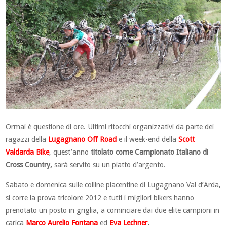
Ormai è questione di ore. Ultimi ritocchi organizzativi da parte dei
ragazzi della
Lugagnano Off Road
e il week-end della
Scott
Valdarda Bike
, quest’anno
titolato come Campionato Italiano di
Cross Country,
sarà servito su un piatto d’argento.
Sabato e domenica sulle colline piacentine di Lugagnano Val d’Arda,
si corre la prova tricolore 2012 e tutti i migliori bikers hanno
prenotato un posto in griglia, a cominciare dai due elite campioni in
carica
Marco Aurelio Fontana
ed
Eva Lechner
.