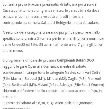
durissima prova braccia e pneumatici di tutti, ma poi ci sono il
Cavatappi attorno ad un grande masso, le paraboliche da dove
schizzare fuori a massima velocità o i tratti in costa e
contropendenza come la Salita del Refrigerio…tutta da sudare.
A seconda della categoria ci saranno più giri da percorrere, nello
specifico sono previste 5 tornate per le femminili Junior e una in più
per le Under23 ed Elite. Gli uomini affronteranno 7 giri e gli Junior
uno in meno.
Il programma ufficiale dei prossimi
Campionati Italiani XCO
leggono le gare Open alla domenica, mentre di sabato
scenderanno in campo tutte le categorie Master, con i vari Cellini
(Elite Master), Balducci (M1), Minucci (M2), Zaglio (M3), Manzoni
(M4), Bettineschi (M5), Viviani (M6) e Salvagni (Elite Sport Women)
chiamati a difendere il titolo conquistato lo scorso anno a Pejo, in
Trentino.
Si comincia sabato alle 8,30, e gli atleti, nelle due giornate,