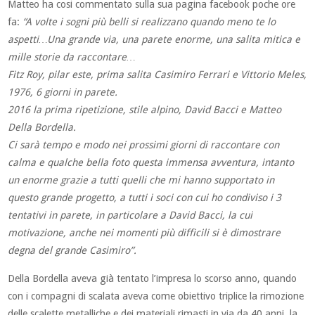
Matteo ha cosi commentato sulla sua pagina facebook poche ore
fa:
“A volte i sogni più belli si realizzano quando meno te lo
aspetti…Una grande via, una parete enorme, una salita mitica e
mille storie da raccontare…
Fitz Roy, pilar este, prima salita Casimiro Ferrari e Vittorio Meles,
1976, 6 giorni in parete.
2016 la prima ripetizione, stile alpino, David Bacci e Matteo
Della Bordella.
Ci sarà tempo e modo nei prossimi giorni di raccontare con
calma e qualche bella foto questa immensa avventura, intanto
un enorme grazie a tutti quelli che mi hanno supportato in
questo grande progetto, a tutti i soci con cui ho condiviso i 3
tentativi in parete, in particolare a David Bacci, la cui
motivazione, anche nei momenti più difficili si è dimostrare
degna del grande Casimiro”.
Della Bordella aveva già tentato l’impresa lo scorso anno, quando
con i compagni di scalata aveva come obiettivo triplice la rimozione
delle scalette metalliche e dei materiali rimasti in via da 40 anni, la