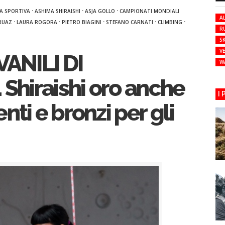
·
·
·
A SPORTIVA
ASHIMA SHIRAISHI
ASJA GOLLO
CAMPIONATI MONDIALI
AL
·
·
·
·
·
RUAZ
LAURA ROGORA
PIETRO BIAGINI
STEFANO CARNATI
CLIMBING
R
SK
VE
ANILI DI
W
hiraishi oro anche
I
nti e bronzi per gli