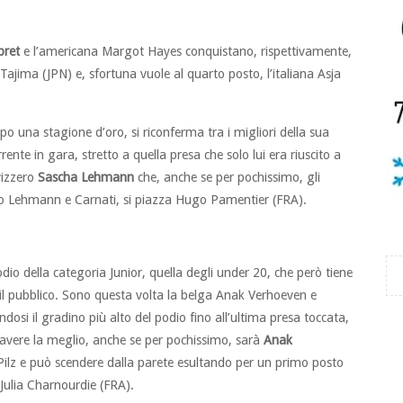
bret
e l’americana Margot Hayes conquistano, rispettivamente,
a Tajima (JPN) e, sfortuna vuole al quarto posto, l’italiana Asja
o una stagione d’oro, si riconferma tra i migliori della sua
ente in gara, stretto a quella presa che solo lui era riuscito a
vizzero
Sascha Lehmann
che, anche se per pochissimo, gli
opo Lehmann e Carnati, si piazza Hugo Pamentier (FRA).
podio della categoria Junior, quella degli under 20, che però tiene
a il pubblico. Sono questa volta la belga Anak Verhoeven e
andosi il gradino più alto del podio fino all’ultima presa toccata,
 avere la meglio, anche se per pochissimo, sarà
Anak
 Pilz e può scendere dalla parete esultando per un primo posto
Julia Charnourdie (FRA).