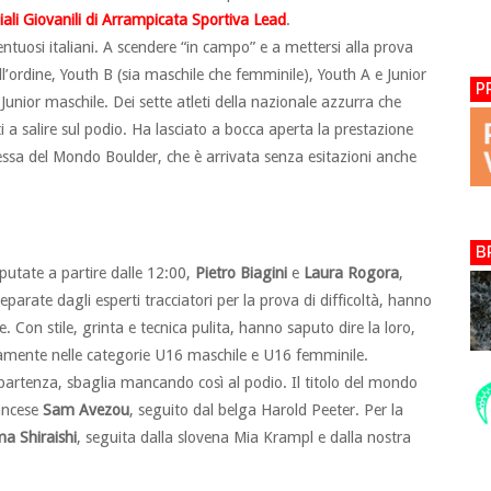
ali Giovanili di Arrampicata Sportiva Lead
.
entuosi italiani. A scendere “in campo” e a mettersi alla prova
nell’ordine, Youth B (sia maschile che femminile), Youth A e Junior
P
Junior maschile. Dei sette atleti della nazionale azzurra che
ti a salire sul podio. Ha lasciato a bocca aperta la prestazione
ssa del Mondo Boulder, che è arrivata senza esitazioni anche
B
isputate a partire dalle 12:00,
Pietro Biagini
e
Laura Rogora
,
arate dagli esperti tracciatori per la prova di difficoltà, hanno
 Con stile, grinta e tecnica pulita, hanno saputo dire la loro,
ivamente nelle categorie U16 maschile e U16 femminile.
artenza, sbaglia mancando così al podio. Il titolo del mondo
ancese
Sam Avezou
, seguito dal belga Harold Peeter. Per la
a Shiraishi
, seguita dalla slovena Mia Krampl e dalla nostra