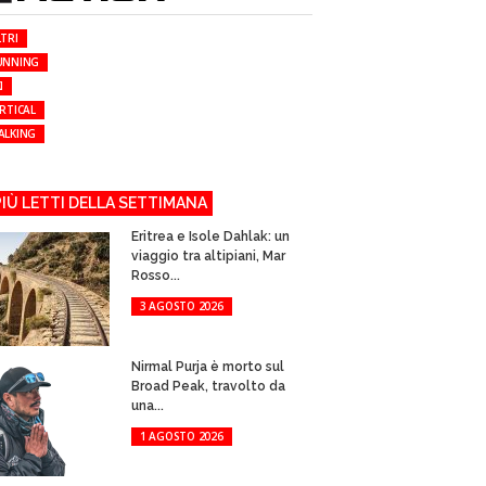
TRI
UNNING
I
RTICAL
ALKING
 PIÙ LETTI DELLA SETTIMANA
Eritrea e Isole Dahlak: un
viaggio tra altipiani, Mar
Rosso...
3 AGOSTO 2026
Nirmal Purja è morto sul
Broad Peak, travolto da
una...
1 AGOSTO 2026