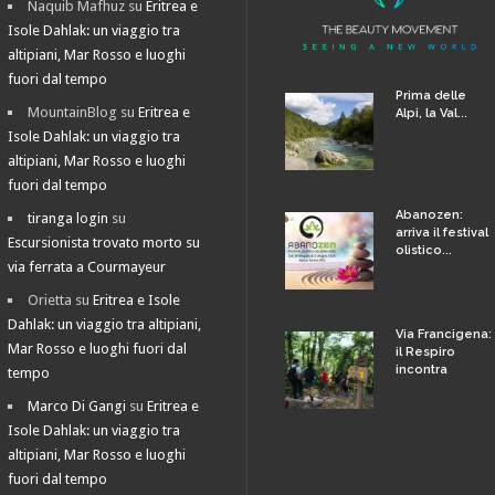
Naquib Mafhuz
su
Eritrea e
Isole Dahlak: un viaggio tra
altipiani, Mar Rosso e luoghi
fuori dal tempo
Prima delle
MountainBlog
su
Eritrea e
Alpi, la Val...
Isole Dahlak: un viaggio tra
altipiani, Mar Rosso e luoghi
fuori dal tempo
Abanozen:
tiranga login
su
arriva il festival
Escursionista trovato morto su
olistico...
via ferrata a Courmayeur
Orietta
su
Eritrea e Isole
Dahlak: un viaggio tra altipiani,
Via Francigena:
Mar Rosso e luoghi fuori dal
il Respiro
incontra
tempo
Marco Di Gangi
su
Eritrea e
Isole Dahlak: un viaggio tra
altipiani, Mar Rosso e luoghi
fuori dal tempo