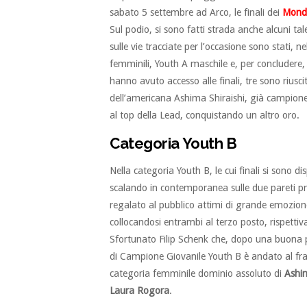
sabato 5 settembre ad Arco, le finali dei
Mondi
Sul podio, si sono fatti strada anche alcuni tal
sulle vie tracciate per l’occasione sono stati, 
femminili, Youth A maschile e, per concludere, 
hanno avuto accesso alle finali, tre sono riusci
dell’americana Ashima Shiraishi, già campione
al top della Lead, conquistando un altro oro.
Categoria Youth B
Nella categoria Youth B, le cui finali si sono d
scalando in contemporanea sulle due pareti prep
regalato al pubblico attimi di grande emozione.
collocandosi entrambi al terzo posto, rispett
Sfortunato Filip Schenk che, dopo una buona p
di Campione Giovanile Youth B è andato al fr
categoria femminile dominio assoluto di
Ashim
Laura Rogora
.