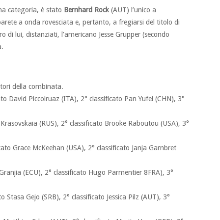
ma categoria, è stato
Bernhard Rock
(AUT) l’unico a
rete a onda rovesciata e, pertanto, a fregiarsi del titolo di
 di lui, distanziati, l’americano Jesse Grupper (secondo
a.
itori della combinata.
ato David Piccolruaz (ITA), 2° classificato Pan Yufei (CHN), 3°
a Krasovskaia (RUS), 2° classificato Brooke Raboutou (USA), 3°
icato Grace McKeehan (USA), 2° classificato Janja Garnbret
s Granjia (ECU), 2° classificato Hugo Parmentier 8FRA), 3°
to Stasa Gejo (SRB), 2° classificato Jessica Pilz (AUT), 3°