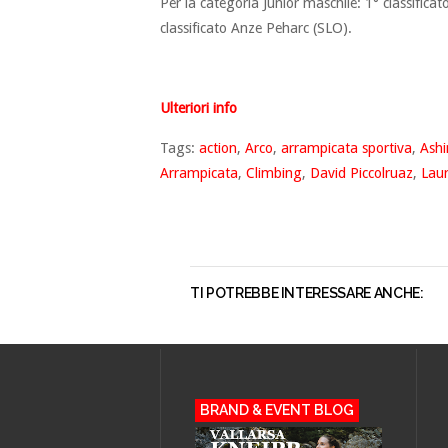
Per la categoria Junior maschile: 1° classifica
classificato Anze Peharc (SLO).
Ulteriori info
Tags:
action
,
Arco
,
arrampicata sportiva
,
Ashi
Arrampicata
,
Climbing
,
David Piccolruaz
,
Lau
TI POTREBBE INTERESSARE ANCHE:
BRAND & EVENT BLOG