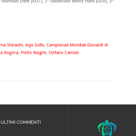
to Matthias Erber (AUT), 2° classificato Moritz Hans (GER), 3°
ma Shiraishi
,
Asja Gollo
,
Campionati Mondiali Giovanili di
ra Rogora
,
Pietro Biagini
,
Stefano Carnati
ULTIMI COMMENTI