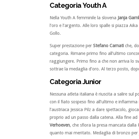
Categoria Youth A
Nella Youth A femminile la slovena
Janja Garn
l’oro e l’argento. Alle loro spalle si piazza Aik
Gollo.
Super prestazione per
Stefano Carnati
che, dop
categoria. Rimane primo fino all’ultimo concorr
raggiungere. Primo fino a che non arriva lo s
sottrae la medaglia d’oro. Al terzo posto, d
Categoria Junior
Nessuna atleta italiana è riuscita a salire sul 
con il fiato sospeso fino all’ultimo e infiamm
l’austriaca Jessica Pilz a dare spettacolo, gioc
proprio ad un passo dalla catena. Alla fine ad
Verhoeven
, che sfiora la presa mancata dalla
quanto mai meritato. Medaglia di bronzo per 