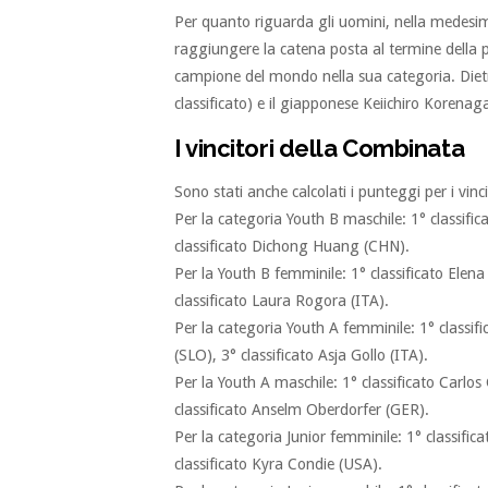
Per quanto riguarda gli uomini, nella medesi
raggiungere la catena posta al termine della pa
campione del mondo nella sua categoria. Dietro
classificato) e il giapponese Keiichiro Korenag
I vincitori della Combinata
Sono stati anche calcolati i punteggi per i vinc
Per la categoria Youth B maschile: 1° classific
classificato Dichong Huang (CHN).
Per la Youth B femminile: 1° classificato Elen
classificato Laura Rogora (ITA).
Per la categoria Youth A femminile: 1° classif
(SLO), 3° classificato Asja Gollo (ITA).
Per la Youth A maschile: 1° classificato Carlo
classificato Anselm Oberdorfer (GER).
Per la categoria Junior femminile: 1° classifica
classificato Kyra Condie (USA).