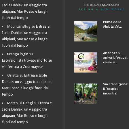
Isole Dahlak: un viaggio tra
altipiani, Mar Rosso e luoghi
fuori dal tempo
Prima delle
MountainBlog
su
Eritrea e
Alpi, la Val...
Isole Dahlak: un viaggio tra
altipiani, Mar Rosso e luoghi
fuori dal tempo
Abanozen:
tiranga login
su
arriva il festival
Escursionista trovato morto su
olistico...
via ferrata a Courmayeur
Orietta
su
Eritrea e Isole
Dahlak: un viaggio tra altipiani,
Via Francigena:
Mar Rosso e luoghi fuori dal
il Respiro
incontra
tempo
Marco Di Gangi
su
Eritrea e
Isole Dahlak: un viaggio tra
altipiani, Mar Rosso e luoghi
fuori dal tempo