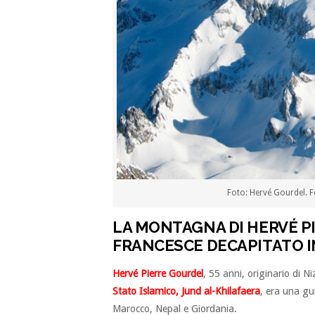
Foto: Hervé Gourdel. 
LA MONTAGNA DI HERVÉ P
FRANCESCE DECAPITATO I
Hervé Pierre Gourdel
, 55 anni, originario di N
Stato Islamico, Jund al-Khilafaera
, era una gu
Marocco, Nepal e Giordania.