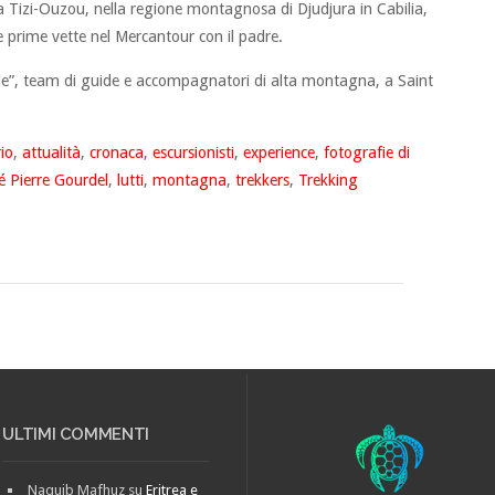
 Tizi-Ouzou, nella regione montagnosa di Djudjura in Cabilia,
 prime vette nel Mercantour con il padre.
e”, team di guide e accompagnatori di alta montagna, a Saint
io
,
attualità
,
cronaca
,
escursionisti
,
experience
,
fotografie di
é Pierre Gourdel
,
lutti
,
montagna
,
trekkers
,
Trekking
ULTIMI COMMENTI
Naquib Mafhuz
su
Eritrea e