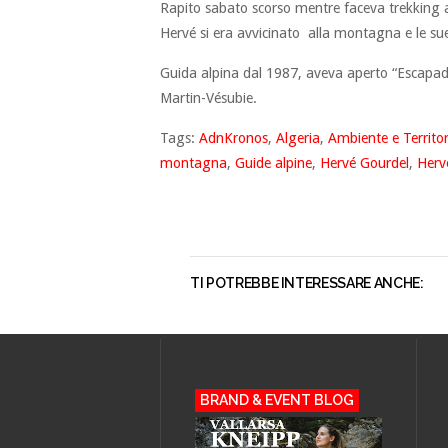
Rapito sabato scorso mentre faceva trekking a
Hervé si era avvicinato alla montagna e le sue
Guida alpina dal 1987, aveva aperto “Escapad
Martin-Vésubie.
Tags:
AdnKronos
,
Algeria
,
Ambiente e Territor
montagna
,
Guide alpine
,
Hervé Gourdel
,
Herv
TI POTREBBE INTERESSARE ANCHE:
BRAND & EVENT BLOG