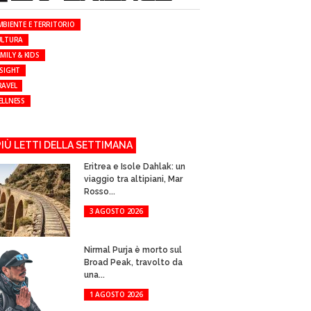
MBIENTE E TERRITORIO
ULTURA
MILY & KIDS
NSIGHT
RAVEL
ELLNESS
 PIÙ LETTI DELLA SETTIMANA
Eritrea e Isole Dahlak: un
viaggio tra altipiani, Mar
Rosso...
3 AGOSTO 2026
Nirmal Purja è morto sul
Broad Peak, travolto da
una...
1 AGOSTO 2026