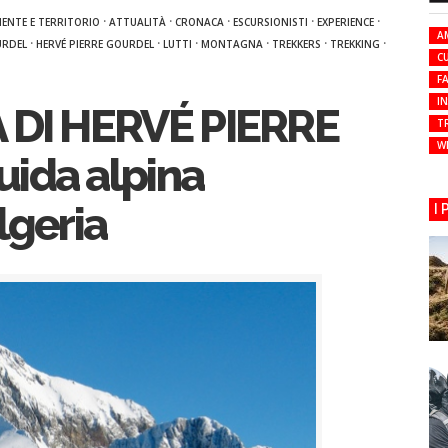
·
·
·
·
·
ENTE E TERRITORIO
ATTUALITÀ
CRONACA
ESCURSIONISTI
EXPERIENCE
A
·
·
·
·
·
·
URDEL
HERVÉ PIERRE GOURDEL
LUTTI
MONTAGNA
TREKKERS
TREKKING
C
FA
I
DI HERVÉ PIERRE
T
W
ida alpina
lgeria
I