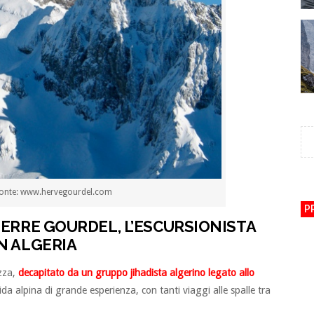
Fonte: www.hervegourdel.com
P
IERRE GOURDEL, L’ESCURSIONISTA
N ALGERIA
izza,
decapitato da un gruppo jihadista algerino legato allo
ida alpina di grande esperienza, con tanti viaggi alle spalle tra