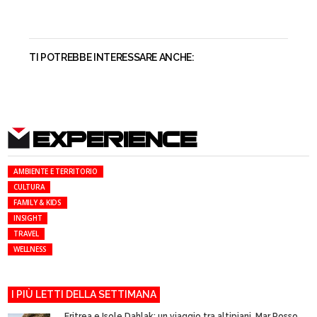
TI POTREBBE INTERESSARE ANCHE:
EXPERIENCE
AMBIENTE E TERRITORIO
CULTURA
FAMILY & KIDS
INSIGHT
TRAVEL
WELLNESS
I PIÙ LETTI DELLA SETTIMANA
Eritrea e Isole Dahlak: un viaggio tra altipiani, Mar Rosso...