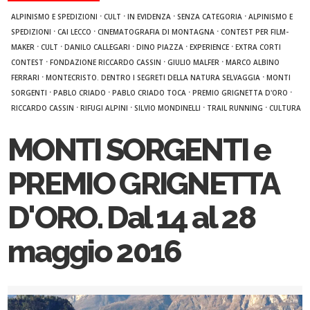
·
·
·
·
ALPINISMO E SPEDIZIONI
CULT
IN EVIDENZA
SENZA CATEGORIA
ALPINISMO E
·
·
·
SPEDIZIONI
CAI LECCO
CINEMATOGRAFIA DI MONTAGNA
CONTEST PER FILM-
·
·
·
·
·
MAKER
CULT
DANILO CALLEGARI
DINO PIAZZA
EXPERIENCE
EXTRA CORTI
·
·
·
CONTEST
FONDAZIONE RICCARDO CASSIN
GIULIO MALFER
MARCO ALBINO
·
·
FERRARI
MONTECRISTO. DENTRO I SEGRETI DELLA NATURA SELVAGGIA
MONTI
·
·
·
·
SORGENTI
PABLO CRIADO
PABLO CRIADO TOCA
PREMIO GRIGNETTA D'ORO
·
·
·
·
RICCARDO CASSIN
RIFUGI ALPINI
SILVIO MONDINELLI
TRAIL RUNNING
CULTURA
MONTI SORGENTI e
PREMIO GRIGNETTA
D'ORO. Dal 14 al 28
maggio 2016