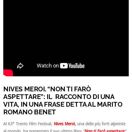
NIVES MEROI. “NON TI FARÒ
ASPETTARE”: IL RACCONTO DI UNA
VITA, IN UNA FRASE DETTA AL MARITO
ROMANO BENET
Al 63° Trento Film Festival,
Nives Meroi
,
una delle più forti alpiniste
al mondo, ha presentato il suo ultimo libro
“
Non ti farò aspettare
“