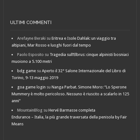
ULTIMI COMMENTI
Arefayne Beraki
su
Eritrea e Isole Dahlak: un viaggio tra
altipiani, Mar Rosso e luoghi fuori dal tempo
Paolo Esposito
su
Tragedia sull’Elbrus: cinque alpinisti bosniaci
muoiono a 5.100 metri
bdg game
su
Aperto il 32° Salone Internazionale del Libro di
Torino, 9-13 maggio 2019
goa game login
su
Nanga Parbat. Simone Moro: “Lo Sperone
Mummery è molto pericoloso. Nessuno è riuscito a scalarlo in 125
anni”
MountainBlog
su
Hervé Barmasse completa
Endurance – Italia, la più grande traversata della penisola by Fair
Means