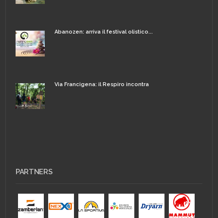
Abanozen: arriva il festival olistico...
Via Francigena: il Respiro incontra
PARTNERS