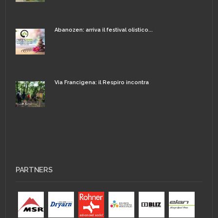
Abanozen: arriva il festival olistico...
Via Francigena: il Respiro incontra
PARTNERS