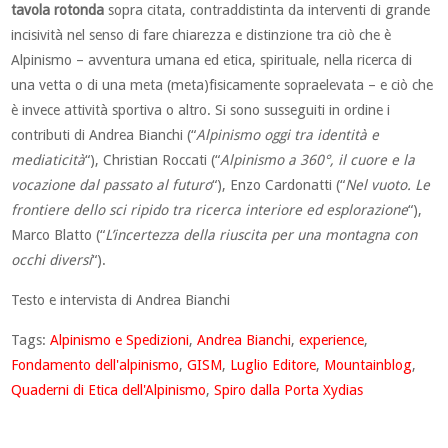
tavola rotonda
sopra citata, contraddistinta da interventi di grande
incisività nel senso di fare chiarezza e distinzione tra ciò che è
Alpinismo – avventura umana ed etica, spirituale, nella ricerca di
una vetta o di una meta (meta)fisicamente sopraelevata – e ciò che
è invece attività sportiva o altro. Si sono susseguiti in ordine i
contributi di
Andrea Bianchi (“
Alpinismo oggi tra identità e
mediaticità
“),
Christian Roccati (“
Alpinismo a 360°, il cuore e la
vocazione dal passato al futuro
“),
Enzo Cardonatti (“
Nel vuoto. Le
frontiere dello sci ripido tra ricerca interiore ed esplorazione
“),
Marco Blatto (“
L’incertezza della riuscita per una montagna con
occhi diversi
“
).
Testo e intervista di Andrea Bianchi
Tags:
Alpinismo e Spedizioni
,
Andrea Bianchi
,
experience
,
Fondamento dell'alpinismo
,
GISM
,
Luglio Editore
,
Mountainblog
,
Quaderni di Etica dell'Alpinismo
,
Spiro dalla Porta Xydias