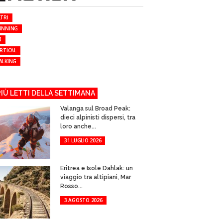
TRI
UNNING
I
RTICAL
ALKING
 PIÙ LETTI DELLA SETTIMANA
Valanga sul Broad Peak:
dieci alpinisti dispersi, tra
loro anche...
31 LUGLIO 2026
Eritrea e Isole Dahlak: un
viaggio tra altipiani, Mar
Rosso...
3 AGOSTO 2026