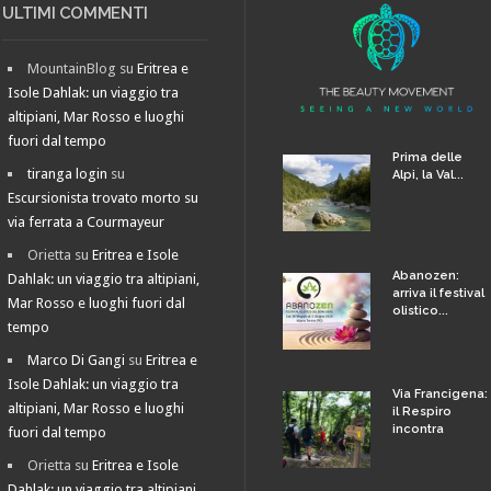
ULTIMI COMMENTI
MountainBlog
su
Eritrea e
Isole Dahlak: un viaggio tra
altipiani, Mar Rosso e luoghi
fuori dal tempo
Prima delle
tiranga login
su
Alpi, la Val...
Escursionista trovato morto su
via ferrata a Courmayeur
Orietta
su
Eritrea e Isole
Abanozen:
Dahlak: un viaggio tra altipiani,
arriva il festival
Mar Rosso e luoghi fuori dal
olistico...
tempo
Marco Di Gangi
su
Eritrea e
Isole Dahlak: un viaggio tra
Via Francigena:
altipiani, Mar Rosso e luoghi
il Respiro
incontra
fuori dal tempo
Orietta
su
Eritrea e Isole
Dahlak: un viaggio tra altipiani,