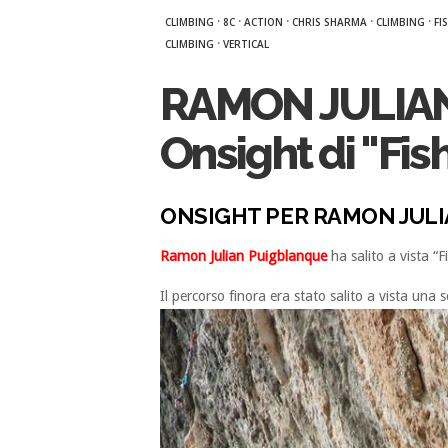
·
·
·
·
·
CLIMBING
8C
ACTION
CHRIS SHARMA
CLIMBING
FI
·
CLIMBING
VERTICAL
RAMON JULIA
Onsight di "Fis
ONSIGHT PER RAMON JULIA
Ramon Julian Puigblanque
ha salito a vista “
Il percorso finora era stato salito a vista una