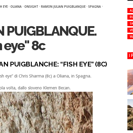
·
·
·
·
·
SH EYE
OLIANA
ONSIGHT
RAMON JULIAN PUIGBLANQUE
SPAGNA
AL
R
SK
N PUIGBLANQUE.
VE
W
h eye" 8c
I
N PUIGBLANCHE: “FISH EYE” (8C)
Fish eye” di Chris Sharma (8c) a Oliana, in Spagna.
 sola volta, dallo sloveno Klemen Becan.