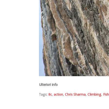
Ulteriori info
Tags:
8c
,
action
,
Chris Sharma
,
Climbing
,
Fis