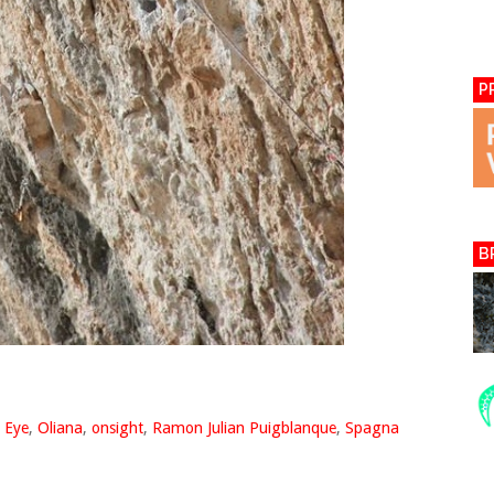
P
B
h Eye
,
Oliana
,
onsight
,
Ramon Julian Puigblanque
,
Spagna