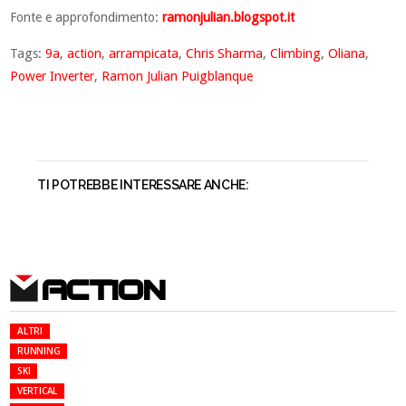
Fonte e approfondimento:
ramonjulian.blogspot.it
Tags:
9a
,
action
,
arrampicata
,
Chris Sharma
,
Climbing
,
Oliana
,
Power Inverter
,
Ramon Julian Puigblanque
TI POTREBBE INTERESSARE ANCHE:
ACTION
ALTRI
RUNNING
SKI
VERTICAL