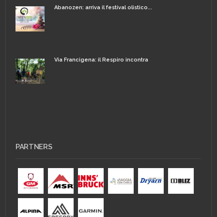
Abanozen: arriva il festival olistico...
Via Francigena: il Respiro incontra
PARTNERS