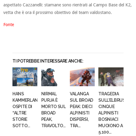
aspettato Cazzanelli: stamane sono rientrati al Campo Base del K2,
vetta che è ora il prossimo obiettivo del team valdostano.
Fonte
TI POTREBBE INTERESSARE ANCHE:
HANS
NIRMAL
VALANGA
TRAGEDIA
KAMMERLANDER
PURJA È
SUL BROAD
SULL’ELBRUS:
OSPITE DI
MORTO SUL
PEAK: DIECI
CINQUE
“ALTRE
BROAD
ALPINISTI
ALPINISTI
STORIE
PEAK,
DISPERSI,
BOSNIACI
SOTTO...
TRAVOLTO...
TRA...
MUOIONO A
5.100...