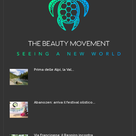
Prima delle Alpi, la Val...
Abanozen: arriva il festival olistico...
Via Francigena: il Respiro incontra