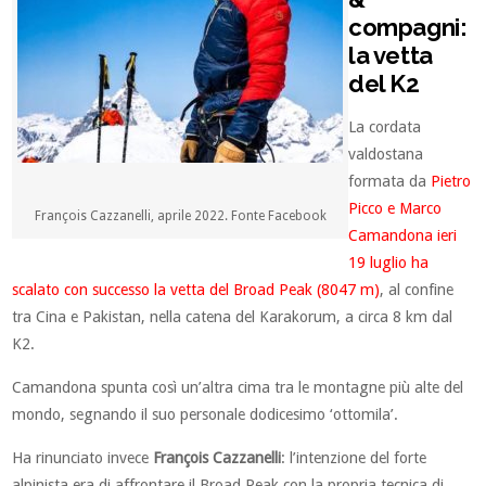
compagni:
la vetta
del K2
La cordata
valdostana
formata da
Pietro
Picco e Marco
François Cazzanelli, aprile 2022. Fonte Facebook
Camandona ieri
19 luglio ha
scalato con successo la vetta del Broad Peak (8047 m)
, al confine
tra Cina e Pakistan, nella catena del Karakorum, a circa 8 km dal
K2.
Camandona spunta così un’altra cima tra le montagne più alte del
mondo, segnando il suo personale dodicesimo ‘ottomila’.
Ha rinunciato invece
François Cazzanelli
: l’intenzione del forte
alpinista era di affrontare il Broad Peak con la propria tecnica di