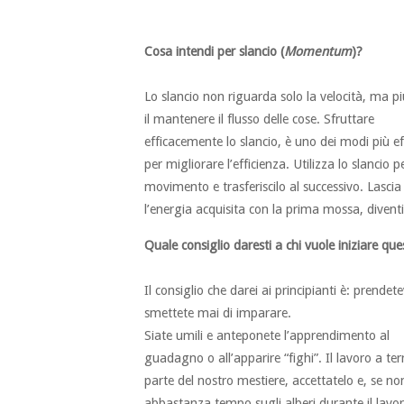
Cosa intendi per slancio (
Momentum
)?
Lo slancio non riguarda solo la velocità, ma p
il mantenere il flusso delle cose. Sfruttare
efficacemente lo slancio, è uno dei modi più ef
per migliorare l’efficienza. Utilizza lo slancio p
movimento e trasferiscilo al successivo. Lascia
l’energia acquisita con la prima mossa, diventi
Quale consiglio daresti a chi vuole iniziare que
Il consiglio che darei ai principianti è: prende
smettete mai di imparare.
Siate umili e anteponete l’apprendimento al
guadagno o all’apparire “fighi”. Il lavoro a ter
parte del nostro mestiere, accettatelo e, se no
abbastanza tempo sugli alberi durante il lavor