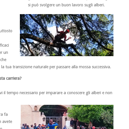
si può svolgere un buon lavoro sugli alberi.
iuttosto
ficaci
er un
 che
 la tua transizione naturale per passare alla mossa successiva.
sta carriera?
tevi il tempo necessario per imparare a conoscere gli alberi e non
ra fa
n avete
o,