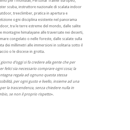
imo per i mondiali, Personal Trainer Europeo,
ter scuba, instruttore nazionale di scalata indoor
utdoor, treeclimber, pratica in apertura e
etizione ogni disciplina esistente nel panorama
door, tra le terre estreme del mondo, dalle salite
le montagne himalayane alle traversate nei deserti,
 mare congelato o nelle foreste, dalle scalate sulla
ta dei millimetri alle immersioni in solitaria sotto il
accio o le discese in grotta.
 giorno d’oggi si fa credere alla gente che per
er felici sia necessario comprare ogni cosa; la
ntagna regala ad ognuno questa stessa
sibilità, per ogni gusto e livello, insieme ad una
 per la trascendenza, senza chiedere nulla in
bio, se non il proprio rispetto
».