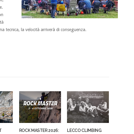
e.
on
tà
a tecnica, la velocità arriverà di conseguenza.
T
ROCK MASTER 2026:
LECCO CLIMBING