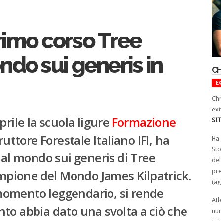
primo corso Tree
ndo sui generis in
CH
E
Chr
ext
prile la scuola ligure
Formazione
SI
uttore Forestale Italiano IFI, ha
Ha 
Sto
 al mondo sui generis di Tree
del
ampione del Mondo James Kilpatrick.
pre
(ag
omento leggendario, si rende
Atl
to abbia dato una svolta a ciò che
num