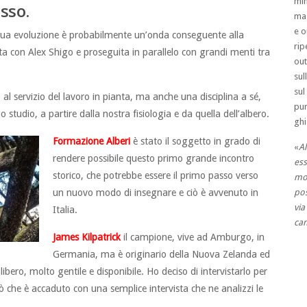
min
sso.
mas
e o
 sua evoluzione è probabilmente un’onda conseguente alla
rip
ata con Alex Shigo e proseguita in parallelo con grandi menti tra
out
sul
sul
al servizio del lavoro in pianta, ma anche una disciplina a sé,
pun
studio, a partire dalla nostra fisiologia e da quella dell’albero.
ghi
Formazione Alberi
è stato il soggetto in grado di
«
Al
rendere possibile questo primo grande incontro
ess
storico, che potrebbe essere il primo passo verso
mo
un nuovo modo di insegnare e ciò è avvenuto in
pos
via
Italia.
cam
James Kilpatrick
il campione, vive ad Amburgo, in
Germania, ma è originario della Nuova Zelanda ed
libero, molto gentile e disponibile. Ho deciso di intervistarlo per
 che è accaduto con una semplice intervista che ne analizzi le