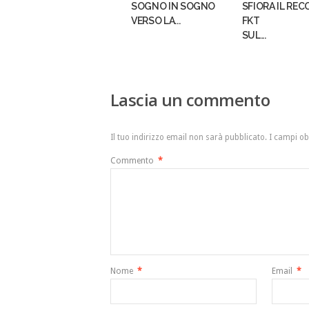
SOGNO IN SOGNO
SFIORA IL REC
VERSO LA...
FKT
SUL...
Lascia un commento
Il tuo indirizzo email non sarà pubblicato.
I campi ob
Commento
*
Nome
*
Email
*