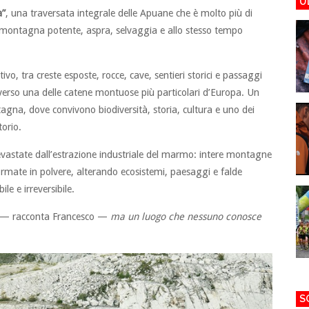
U
a”
, una traversata integrale delle Apuane che è molto più di
 montagna potente, aspra, selvaggia e allo stesso tempo
, tra creste esposte, rocce, cave, sentieri storici e passaggi
raverso una delle catene montuose più particolari d’Europa. Un
gna, dove convivono biodiversità, storia, cultura e uno dei
torio.
devastate dall’estrazione industriale del marmo: intere montagne
ate in polvere, alterando ecosistemi, paesaggi e falde
e e irreversibile.
— racconta Francesco —
ma un luogo che nessuno conosce
S