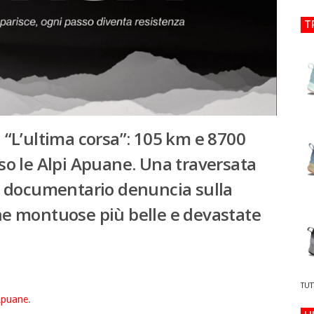
T
“L’ultima corsa”: 105 km e 8700
rso le Alpi Apuane.
Una traversata
 documentario denuncia sulla
ene montuose più belle e devastate
TUT
Apuane
.