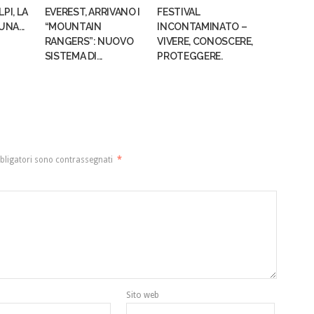
PI, LA
EVEREST, ARRIVANO I
FESTIVAL
UNA...
“MOUNTAIN
INCONTAMINATO –
RANGERS”: NUOVO
VIVERE, CONOSCERE,
SISTEMA DI...
PROTEGGERE.
bligatori sono contrassegnati
*
Sito web