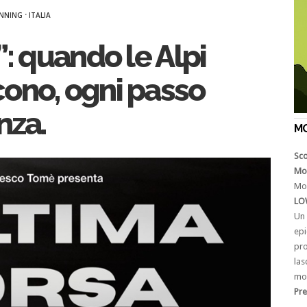
·
UNNING
ITALIA
”: quando le Alpi
ono, ogni passo
nza.
M
Sco
Mo
Mo
LO
Un
epi
pro
las
mo
Pre