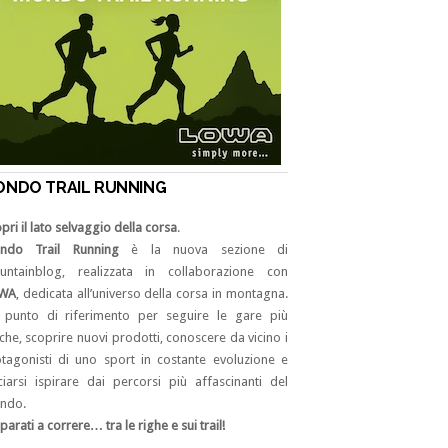
ONDO TRAIL RUNNING
pri il lato selvaggio della corsa
.
ndo Trail Running
è la nuova sezione di
untainblog, realizzata in collaborazione con
WA
, dedicata all’universo della corsa in montagna.
 punto di riferimento per seguire le gare più
che, scoprire nuovi prodotti, conoscere da vicino i
tagonisti di uno sport in costante evoluzione e
ciarsi ispirare dai percorsi più affascinanti del
ndo.
parati a correre… tra le righe e sui trail!