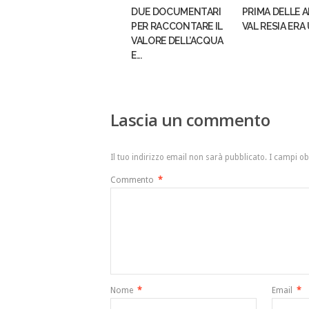
DUE DOCUMENTARI
PRIMA DELLE AL
PER RACCONTARE IL
VAL RESIA ERA 
VALORE DELL’ACQUA
E...
Lascia un commento
Il tuo indirizzo email non sarà pubblicato.
I campi ob
Commento
*
Nome
*
Email
*