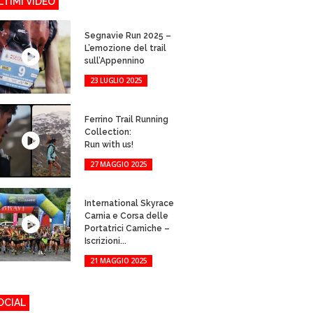
LTIMI VIDEO
Segnavie Run 2025 –
L’emozione del trail
sull’Appennino
23 LUGLIO 2025
Ferrino Trail Running
Collection:
Run with us!
27 MAGGIO 2025
International Skyrace
Carnia e Corsa delle
Portatrici Carniche –
Iscrizioni...
21 MAGGIO 2025
OCIAL