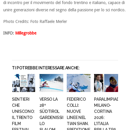
di incontro per il movimento del fondo trentino e italiano, capace di
unire generazioni diverse nel segno della passione per lo sci nordico.
Photo Credits: Foto Raffaele Merler
INFO:
Millegrobbe
TI POTREBBE INTERESSARE ANCHE:
SENTIERI
VERSO LA
FEDERICO
PARALIMPIADI
CHE
28ª
COLLI:
MILANO-
UNISCONO:
SÜDTIROL
NUOVE
CORTINA
IL TRENTO
GARDENISSIMA:
LINEE NEL
2026:
FILM
LO
TIAN SHAN.
L’ITALIA
FESTIVAL
SLALOM...
SPEDIZIONE...
BRILLA TRA