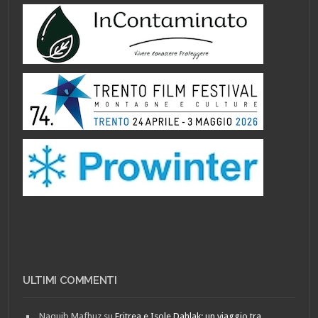
ULTIMI COMMENTI
Naquib Mafhuz
su
Eritrea e Isole Dahlak: un viaggio tra