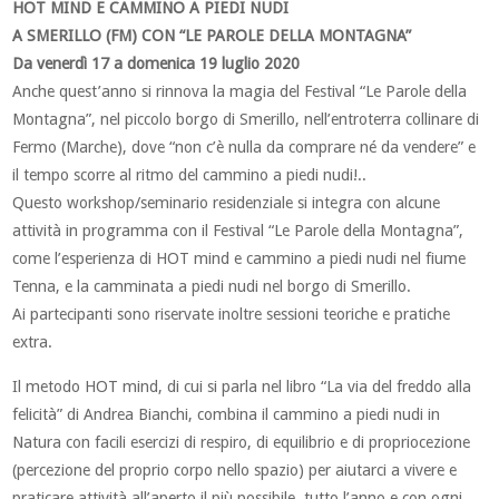
HOT MIND E CAMMINO A PIEDI NUDI
A SMERILLO (FM) CON “LE PAROLE DELLA MONTAGNA”
Da venerdì 17 a domenica 19 luglio 2020
Anche quest’anno si rinnova la magia del Festival “Le Parole della
Montagna”, nel piccolo borgo di Smerillo, nell’entroterra collinare di
Fermo (Marche), dove “non c’è nulla da comprare né da vendere” e
il tempo scorre al ritmo del cammino a piedi nudi!..
Questo workshop/seminario residenziale si integra con alcune
attività in programma con il Festival “Le Parole della Montagna”,
come l’esperienza di HOT mind e cammino a piedi nudi nel fiume
Tenna, e la camminata a piedi nudi nel borgo di Smerillo.
Ai partecipanti sono riservate inoltre sessioni teoriche e pratiche
extra.
Il metodo HOT mind, di cui si parla nel libro “La via del freddo alla
felicità” di Andrea Bianchi, combina il cammino a piedi nudi in
Natura con facili esercizi di respiro, di equilibrio e di propriocezione
(percezione del proprio corpo nello spazio) per aiutarci a vivere e
praticare attività all’aperto il più possibile, tutto l’anno e con ogni