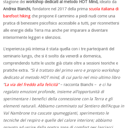
stagione dei
workshop dedicati al metodo HOT Mind,
ideato da
Andrea Bianchi,
fondatore nel 2017 della prima
scuola italiana di
barefoot hiking
che propone il cammino a piedi nudi come una
pratica di benessere psicofisico accessibile a tutti, per riconnettersi
alle energie della Terra ma anche per imparare a diventare
interiormente leggeri e silenziosi.
L’esperienza più intensa è stata quella con i tre partecipanti del
seminario lungo, che si è svolto da venerdì a domenica,
comprendendo tutte le uscite già citate oltre a sessioni teoriche e
pratiche extra.
“Si è trattato del primo vero e proprio workshop
dedicato al metodo HOT mind, di cui parlo nel mio ultimo libro
“
La via del freddo alla felicità
“
– racconta Bianchi –
e ci ha
regalato emozioni profonde, insieme all’opportunità di
sperimentare i benefici della connessione con la Terra e gli
elementi naturali. Abbiamo camminato sul Sentiero dell’Acqua in
Val Nambrone tra cascate spumeggianti, sperimentato le
tecniche del respiro e quelle del calore interiore; abbiamo
provato ad uscire dalla nostra zona di comfort per lasciarci