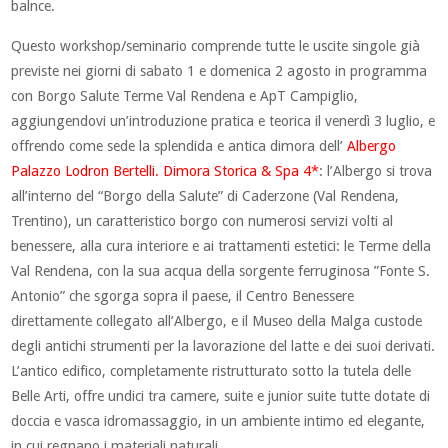
balnce.
Questo workshop/seminario comprende tutte le uscite singole già
previste nei giorni di sabato 1 e domenica 2 agosto in programma
con Borgo Salute Terme Val Rendena e ApT Campiglio,
aggiungendovi un’introduzione pratica e teorica il venerdì 3 luglio, e
offrendo come sede la splendida e antica dimora dell’
Albergo
Palazzo Lodron Bertelli. Dimora Storica & Spa 4*
: l’Albergo si trova
all’interno del “Borgo della Salute” di Caderzone (Val Rendena,
Trentino), un caratteristico borgo con numerosi servizi volti al
benessere, alla cura interiore e ai trattamenti estetici: le Terme della
Val Rendena, con la sua acqua della sorgente ferruginosa ”Fonte S.
Antonio” che sgorga sopra il paese, il Centro Benessere
direttamente collegato all’Albergo, e il Museo della Malga custode
degli antichi strumenti per la lavorazione del latte e dei suoi derivati.
L’antico edifico, completamente ristrutturato sotto la tutela delle
Belle Arti, offre undici tra camere, suite e junior suite tutte dotate di
doccia e vasca idromassaggio, in un ambiente intimo ed elegante,
in cui regnano i materiali naturali.