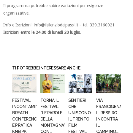
Il programma potrebbe subire variazioni per esigenze
organizzative.
Info e Iscrizioni:
info@ilsilenziodeipassi.it
– tel. 339.3160021
Iscrizioni entro le 24.00 di lunedì 20 luglio.
TI POTREBBE INTERESSARE ANCHE:
FESTIVAL
TORNA IL
SENTIERI
VIA
INCONTAMINATO:
FESTIVAL
CHE
FRANCIGENA:
BREATH
“LE PAROLE
UNISCONO:
IL RESPIRO
CONFERENCE
DELLA
IL TRENTO
INCONTRA
E PRATICA
MONTAGNA”
FILM
IL
KNEIPP.
CON...
FESTIVAL
CAMMINO...