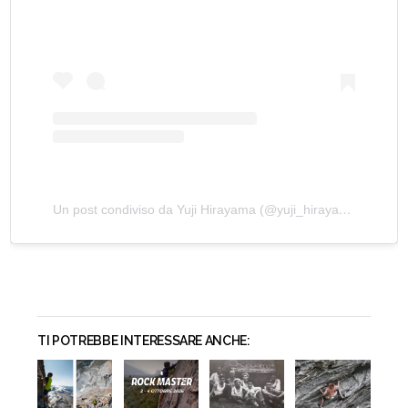
Un post condiviso da Yuji Hirayama (@yuji_hirayama_stonerider)
TI POTREBBE INTERESSARE ANCHE: