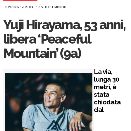
·
·
CLIMBING
VERTICAL
RESTO DEL MONDO
Yuji Hirayama, 53 anni,
libera ‘Peaceful
Mountain’ (9a)
La via,
lunga 30
metri, è
stata
chiodata
dal