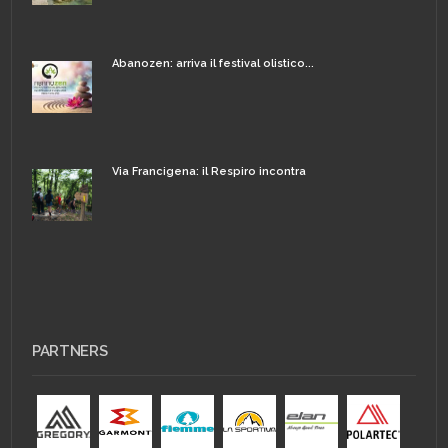
Abanozen: arriva il festival olistico...
Via Francigena: il Respiro incontra
PARTNERS