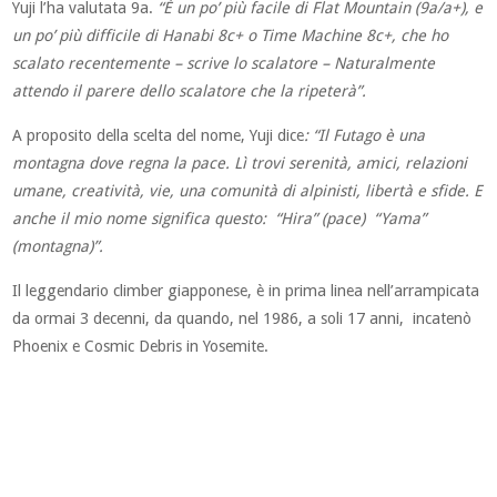
Yuji l’ha valutata 9a.
“È un po’ più facile di Flat Mountain (9a/a+), e
un po’ più difficile di Hanabi 8c+ o Time Machine 8c+, che ho
scalato recentemente – scrive lo scalatore – Naturalmente
attendo il parere dello scalatore che la ripeterà”.
A proposito della scelta del nome, Yuji dice
: “Il Futago è una
montagna dove regna la pace. Lì trovi serenità, amici, relazioni
umane, creatività, vie, una comunità di alpinisti, libertà e sfide. E
anche il mio nome significa questo: “Hira” (pace) “Yama”
(montagna)”.
Il leggendario climber giapponese, è in prima linea nell’arrampicata
da ormai 3 decenni, da quando, nel 1986, a soli 17 anni, incatenò
Phoenix e Cosmic Debris in Yosemite.