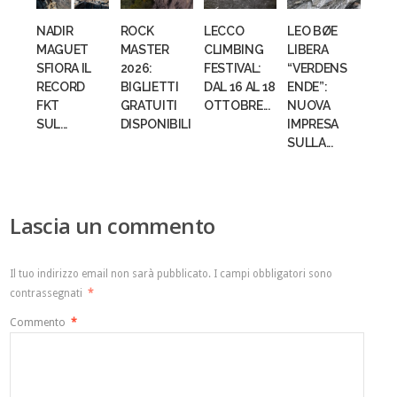
NADIR
ROCK
LECCO
LEO BØE
MAGUET
MASTER
CLIMBING
LIBERA
SFIORA IL
2026:
FESTIVAL:
“VERDENS
RECORD
BIGLIETTI
DAL 16 AL 18
ENDE”:
FKT
GRATUITI
OTTOBRE...
NUOVA
SUL...
DISPONIBILI
IMPRESA
SULLA...
Lascia un commento
Il tuo indirizzo email non sarà pubblicato.
I campi obbligatori sono
contrassegnati
*
Commento
*