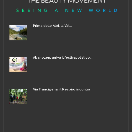
Prima delle Alpi, la Val...
Abanozen: arriva il festival olistico...
Via Francigena: il Respiro incontra