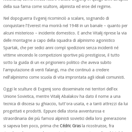
della sua fama come scultore, alpinista ed eroe del regime.
Nel dopoguerra Evgenij ricominciò a scalare, sognando di
conquistare l’Everest ma morirà nel 1948 in un banale – quanto per
alcuni misterioso – incidente domestico. E anche Vitalij riprese la via
delle montagne a capo della squadra di alpinismo agonistico
Spartak, che per sedici anni compì spedizioni senza incidenti né
vittime vincendo le competizioni sportive più prestigiose, il tutto
sotto la guida di un ex prigioniero politico che aveva subito
l’amputazione di venti falangi, ma che continuò a credere
nell’alpinismo come scuola di vita improntata agli ideali comunisti.
Oggi le sculture di Evgenij sono disseminate nei territori dell’ex
Unione Sovietica, mentre Vitalij Abalakov ha dato il nome a una
tecnica di discesa su ghiaccio, tutt’ora usata, e a tanti attrezzi da lui
progettati e prodotti. Eppure della storia avventurosa e
straordinaria dei più famosi alpinisti sovietici della loro generazione
si sapeva ben poco, prima che
Cédric Gras
la ricostruisse, fra