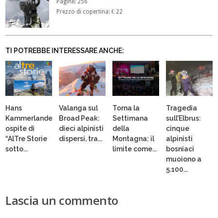
Pagine: 256
Prezzo di copertina: € 22
TI POTREBBE INTERESSARE ANCHE:
Hans
Valanga sul
Torna la
Tragedia
Kammerlander
Broad Peak:
Settimana
sull’Elbrus:
ospite di
dieci alpinisti
della
cinque
“AlTre Storie
dispersi, tra...
Montagna: il
alpinisti
sotto...
limite come...
bosniaci
muoiono a
5.100...
Lascia un commento