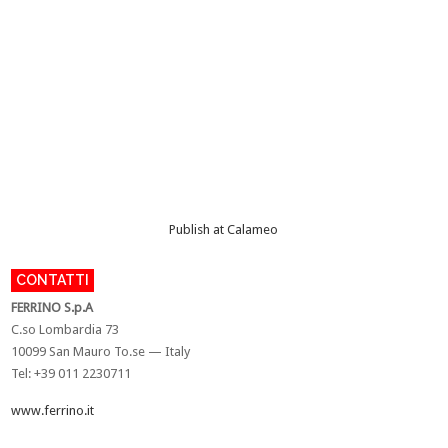
Publish at Calameo
CONTATTI
FERRINO S.p.A
C.so Lombardia 73
10099 San Mauro To.se — Italy
Tel: +39 011 2230711
www.ferrino.it