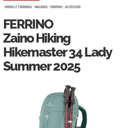
·
·
·
HIKING E TREKKING
WALKING
FERRINO
ACCESSORI
FERRINO
Zaino Hiking
Hikemaster 34 Lady
Summer 2025