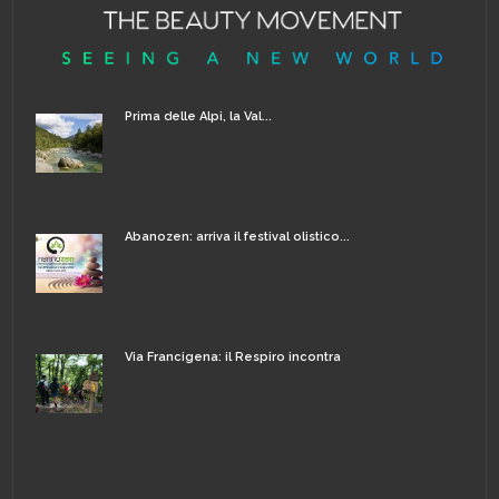
Prima delle Alpi, la Val...
Abanozen: arriva il festival olistico...
Via Francigena: il Respiro incontra