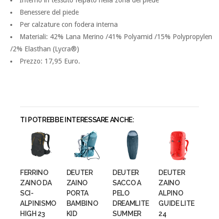
Interno in tessuto felpato nella zona del piede
Benessere del piede
Per calzature con fodera interna
Materiali: 42% Lana Merino /41% Polyamid /15% Polypropylen
/2% Elasthan (Lycra®)
Prezzo: 17,95 Euro.
TI POTREBBE INTERESSARE ANCHE:
FERRINO
DEUTER
DEUTER
DEUTER
ZAINO DA
ZAINO
SACCO A
ZAINO
SCI-
PORTA
PELO
ALPINO
ALPINISMO
BAMBINO
DREAMLITE
GUIDE LITE
HIGH 23
KID
SUMMER
24