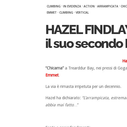
·
·
·
·
CLIMBING
IN EVIDENZA
ACTION
ARRAMPICATA
CHI
·
·
EMMET
CLIMBING
VERTICAL
HAZEL FINDLAY
il suo secondo
Ha
“Chicama”
a Trearddur Bay, nei pressi di Gogar
Emmet
.
La via è rimasta irripetuta per un decennio.
Hazel ha dichiarato:
“L’arrampicata, estremam
abbia mai fatto…
”