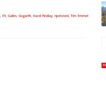
g
,
E9
,
Galles
,
Gogarth
,
Hazel Findlay
,
ripetizioni
,
Tim Emmet
P