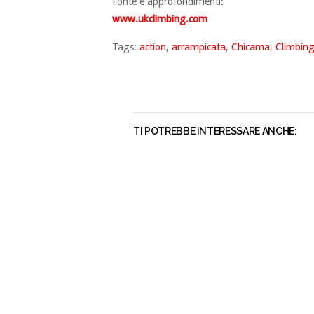
Fonte e approfondimenti:
www.ukclimbing.com
Tags:
action
,
arrampicata
,
Chicama
,
Climbin
TI POTREBBE INTERESSARE ANCHE: