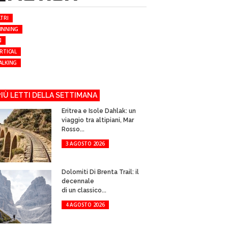
TRI
UNNING
I
RTICAL
ALKING
 PIÙ LETTI DELLA SETTIMANA
Eritrea e Isole Dahlak: un
viaggio tra altipiani, Mar
Rosso...
3 AGOSTO 2026
Dolomiti Di Brenta Trail: il
decennale
di un classico...
4 AGOSTO 2026