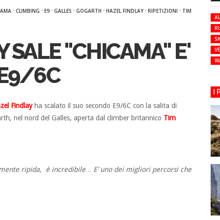
·
·
·
·
·
·
·
CAMA
CLIMBING
E9
GALLES
GOGARTH
HAZEL FINDLAY
RIPETIZIONI
TIM
AL
R
SK
 SALE "CHICAMA" E'
VE
W
 E9/6C
I
zel Findlay
ha scalato il suo secondo E9/6C con la salita di
th, nel nord del Galles, aperta dal climber britannico
Tim
ente ripida, è incredibile… E’ uno dei migliori percorsi che