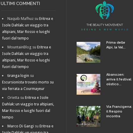
ULTIMI COMMENTI
Naquib Mafhuz
su
Eritrea e
Isole Dahlak: un viaggio tra
altipiani, Mar Rosso e luoghi
fuori dal tempo
Prima delle
MountainBlog
su
Eritrea e
Alpi, la Val...
Isole Dahlak: un viaggio tra
altipiani, Mar Rosso e luoghi
fuori dal tempo
Abanozen:
tiranga login
su
arriva il festival
Escursionista trovato morto su
olistico...
via ferrata a Courmayeur
Orietta
su
Eritrea e Isole
Dahlak: un viaggio tra altipiani,
Via Francigena:
Mar Rosso e luoghi fuori dal
il Respiro
incontra
tempo
Marco Di Gangi
su
Eritrea e
Isole Dahlak: un viaggio tra