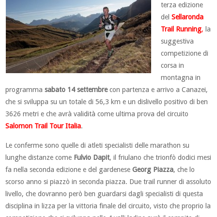
terza edizione
del
Sellaronda
Trail Running
,
la
suggestiva
competizione di
corsa in
montagna in
programma
sabato 14 settembre
con partenza e arrivo a Canazei,
che si sviluppa su un totale di 56,3 km e un dislivello positivo di ben
3626 metri e che avrà validità come ultima prova del circuito
Salomon Trail Tour Italia
.
Le conferme sono quelle di atleti specialisti delle marathon su
lunghe distanze come
Fulvio Dapit
, il friulano che trionfò dodici mesi
fa nella seconda edizione e del gardenese
Georg Piazza
, che lo
scorso anno si piazzò in seconda piazza. Due trail runner di assoluto
livello, che dovranno però ben guardarsi dagli specialisti di questa
disciplina in lizza per la vittoria finale del circuito, visto che proprio la