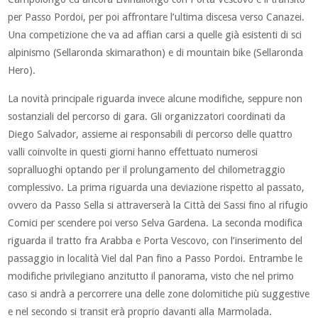
per Passo Pordoi, per poi affrontare l’ultima discesa verso Canazei.
Una competizione che va ad affian carsi a quelle già esistenti di sci
alpinismo (Sellaronda skimarathon) e di mountain bike (Sellaronda
Hero).
La novità principale riguarda invece alcune modifiche, seppure non
sostanziali del percorso di gara. Gli organizzatori coordinati da
Diego Salvador, assieme ai responsabili di percorso delle quattro
valli coinvolte in questi giorni hanno effettuato numerosi
sopralluoghi optando per il prolungamento del chilometraggio
complessivo. La prima riguarda una deviazione rispetto al passato,
ovvero da Passo Sella si attraverserà la Città dei Sassi fino al rifugio
Comici per scendere poi verso Selva Gardena. La seconda modifica
riguarda il tratto fra Arabba e Porta Vescovo, con l’inserimento del
passaggio in località Viel dal Pan fino a Passo Pordoi. Entrambe le
modifiche privilegiano anzitutto il panorama, visto che nel primo
caso si andrà a percorrere una delle zone dolomitiche più suggestive
e nel secondo si transit erà proprio davanti alla Marmolada.