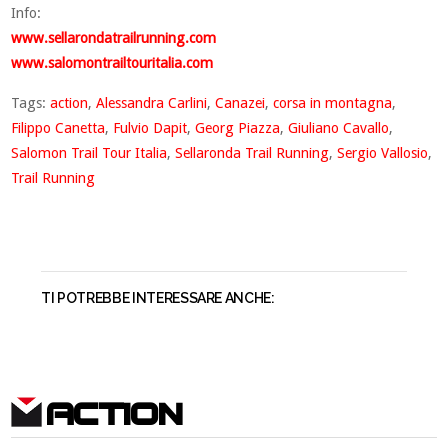
Info:
www.sellarondatrailrunning.com
www.salomontrailtouritalia.com
Tags:
action
,
Alessandra Carlini
,
Canazei
,
corsa in montagna
,
Filippo Canetta
,
Fulvio Dapit
,
Georg Piazza
,
Giuliano Cavallo
,
Salomon Trail Tour Italia
,
Sellaronda Trail Running
,
Sergio Vallosio
,
Trail Running
TI POTREBBE INTERESSARE ANCHE:
ACTION