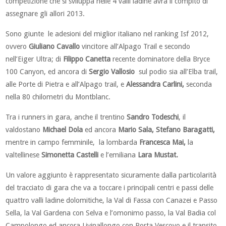
competizione che si sviluppa nelle 4 valli ladine avrà il compito di
assegnare gli allori 2013.
Sono giunte le adesioni del miglior italiano nel ranking Isf 2012,
ovvero
Giuliano Cavallo
vincitore all’Alpago Trail e secondo
nell’Eiger Ultra; di
Filippo Canetta
recente dominatore della Bryce
100 Canyon, ed ancora di
Sergio Vallosio
sul podio sia all’Elba trail,
alle Porte di Pietra e all’Alpago trail, e
Alessandra Carlini,
seconda
nella 80 chilometri du Montblanc.
Tra i runners in gara, anche il trentino
Sandro Todeschi
, il
valdostano
Michael Dola
ed ancora
Mario Sala, Stefano Baragatti,
mentre in campo femminile, la lombarda
Francesca Mai,
la
valtellinese
Simonetta Castelli
e l’emiliana
Lara Mustat.
Un valore aggiunto è rappresentato sicuramente dalla particolarità
del tracciato di gara che va a toccare i principali centri e passi delle
quattro valli ladine dolomitiche, la Val di Fassa con Canazei e Passo
Sella, la Val Gardena con Selva e l’omonimo passo, la Val Badia col
Campolongo ed ancora Livinallongo con Porta Vescovo e il transito