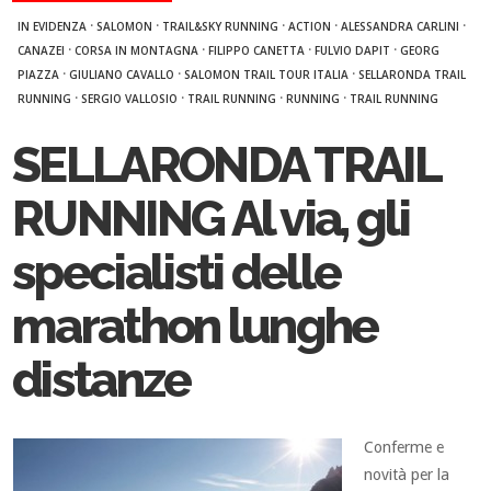
·
·
·
·
·
IN EVIDENZA
SALOMON
TRAIL&SKY RUNNING
ACTION
ALESSANDRA CARLINI
·
·
·
·
CANAZEI
CORSA IN MONTAGNA
FILIPPO CANETTA
FULVIO DAPIT
GEORG
·
·
·
PIAZZA
GIULIANO CAVALLO
SALOMON TRAIL TOUR ITALIA
SELLARONDA TRAIL
·
·
·
·
RUNNING
SERGIO VALLOSIO
TRAIL RUNNING
RUNNING
TRAIL RUNNING
SELLARONDA TRAIL
RUNNING Al via, gli
specialisti delle
marathon lunghe
distanze
Conferme e
novità per la