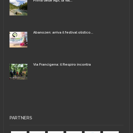
Prima delle Alpi, la Val...
Abanozen: arriva il festival olistico...
Via Francigena: il Respiro incontra
PARTNERS