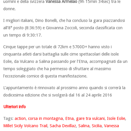
uomini e della svizzera
Vanessa Armelao
(9h 15min 34sec) tra le
donne.
I migliori italiani, Dino Bonelli, che ha concluso la gara piazzandosi
all’8° posto (8:36:59) e Giovanna Zoccoli, seconda classificata con
un tempo di 9:30:17.
Cinque tappe per un totale di 72km e 5700D+ hanno visto i
cinquanta atleti darsi battaglia sulle cime spettacolari delle isole
Eolie, da Vulcano a Salina passando per l’Etna, accompagnati da un
tempo soleggiato che ha permesso di sfruttare al massimo
l’eccezionale cornice di questa manifestazione.
L’appuntamento è rinnovato al prossimo anno quando si correrà la
dodicesima edizione che si svolgerà dal 16 al 24 aprile 2016
Ulteriori info
Tags:
action
,
corsa in montagna
,
Etna
,
gare tra vulcani
,
Isole Eolie
,
Millet Sicily Volcano Trail
,
Sacha Devillaz
,
Salina
,
Sicilia
,
Vanessa