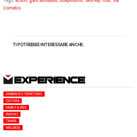
Tags:
action
,
gare annullate
,
scialpinismo
,
Skid-Alp Tour
,
Val
Comelico
TI POTREBBE INTERESSARE ANCHE:
EXPERIENCE
AMBIENTE E TERRITORIO
CULTURA
FAMILY & KIDS
INSIGHT
TRAVEL
WELLNESS