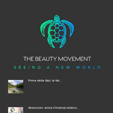
Prima delle Alpi, la Val...
Abanozen: arriva il festival olistico...