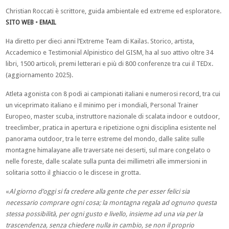
Christian Roccati è scrittore, guida ambientale ed extreme ed esploratore.
SITO WEB
•
EMAIL
Ha diretto per dieci anni l’Extreme Team di Kailas. Storico, artista,
Accademico e Testimonial Alpinistico del GISM, ha al suo attivo oltre 34
libri, 1500 articoli, premi letterari e più di 800 conferenze tra cui il TEDx.
(aggiornamento 2025).
Atleta agonista con 8 podi ai campionati italiani e numerosi record, tra cui
un viceprimato italiano e il minimo per i mondiali, Personal Trainer
Europeo, master scuba, instruttore nazionale di scalata indoor e outdoor,
treeclimber, pratica in apertura e ripetizione ogni disciplina esistente nel
panorama outdoor, tra le terre estreme del mondo, dalle salite sulle
montagne himalayane alle traversate nei deserti, sul mare congelato o
nelle foreste, dalle scalate sulla punta dei millimetri alle immersioni in
solitaria sotto il ghiaccio o le discese in grotta.
«
Al giorno d’oggi si fa credere alla gente che per esser felici sia
necessario comprare ogni cosa; la montagna regala ad ognuno questa
stessa possibilità, per ogni gusto e livello, insieme ad una via per la
trascendenza, senza chiedere nulla in cambio, se non il proprio