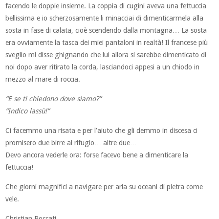
facendo le doppie insieme. La coppia di cugini aveva una fettuccia
bellissima e io scherzosamente li minacciai di dimenticarmela alla
sosta in fase di calata, cioè scendendo dalla montagna… La sosta
era ovviamente la tasca dei miei pantaloni in realtà! Il francese più
sveglio mi disse ghignando che lui allora si sarebbe dimenticato di
noi dopo aver ritirato la corda, lasciandoci appesi a un chiodo in
mezzo al mare di roccia.
“E se ti chiedono dove siamo?”
“Indico lassù!”
Ci facemmo una risata e per l’aiuto che gli demmo in discesa ci
promisero due birre al rifugio… altre due…
Devo ancora vederle ora: forse facevo bene a dimenticare la
fettuccia!
Che giorni magnifici a navigare per aria su oceani di pietra come
vele.
Christian Roccati