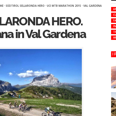
·
·
·
KE
SÜDTIROL SELLARONDA HERO
UCI MTB MARATHON 2015
VAL GARDENA
A
C
LLARONDA HERO.
FA
I
ana in Val Gardena
T
W
I