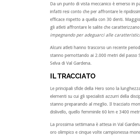
Da un punto di vista meccanico è emerso in parti
infatti resi conto che per affrontare le ripidis
efficace rispetto a quella con 30 denti. Maggio
gli atleti affrontare le salite che caratterizzan
impegnando per adeguarci alle caratteristiche
Alcuni atleti hanno trascorso un recente perio
stanno pernottando ai 2.000 metri del passo Se
Selva di Val Gardena.
IL TRACCIATO
Le principali sfide della Hero sono la lunghezza 
elementi su cui gli specialisti azzurri della di
stanno preparando al meglio. Il tracciato mo
dislivello, quello femminile 60 km e 3400 metri d
La prossima settimana è attesa in Val Gardena
oro olimpico e cinque volte campionessa mond