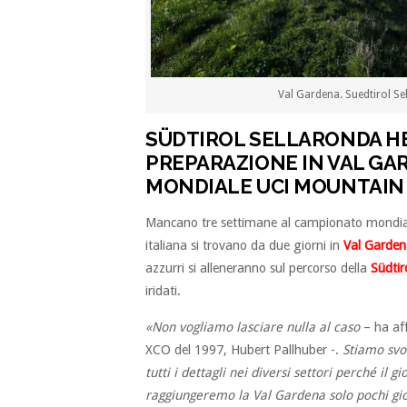
Val Gardena. Suedtirol Se
SÜDTIROL SELLARONDA HE
PREPARAZIONE IN VAL GA
MONDIALE UCI MOUNTAIN 
Mancano tre settimane al campionato mondi
italiana si trovano da due giorni in
Val Garden
azzurri si alleneranno sul percorso della
Südtir
iridati.
«Non vogliamo lasciare nulla al caso
– ha aff
XCO del 1997, Hubert Pallhuber -.
Stiamo svo
tutti i dettagli nei diversi settori perché il 
raggiungeremo la Val Gardena solo pochi gi