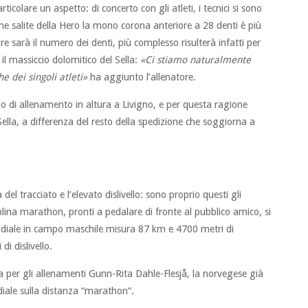
colare un aspetto: di concerto con gli atleti, i tecnici si sono
sime salite della Hero la mono corona anteriore a 28 denti è più
re sarà il numero dei denti, più complesso risulterà infatti per
o il massiccio dolomitico del Sella:
«Ci stiamo naturalmente
 dei singoli atleti»
ha aggiunto l’allenatore.
do di allenamento in altura a Livigno, e per questa ragione
lla, a differenza del resto della spedizione che soggiorna a
del tracciato e l’elevato dislivello: sono proprio questi gli
sciplina marathon, pronti a pedalare di fronte al pubblico amico, si
ndiale in campo maschile misura 87 km e 4700 metri di
i dislivello.
 per gli allenamenti Gunn-Rita Dahle-Flesjå, la norvegese già
iale sulla distanza “marathon“.