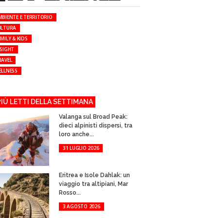
MBIENTE E TERRITORIO
ULTURA
MILY & KIDS
NSIGHT
RAVEL
ELLNESS
 PIÙ LETTI DELLA SETTIMANA
Valanga sul Broad Peak:
dieci alpinisti dispersi, tra
loro anche...
31 LUGLIO 2026
Eritrea e Isole Dahlak: un
viaggio tra altipiani, Mar
Rosso...
3 AGOSTO 2026