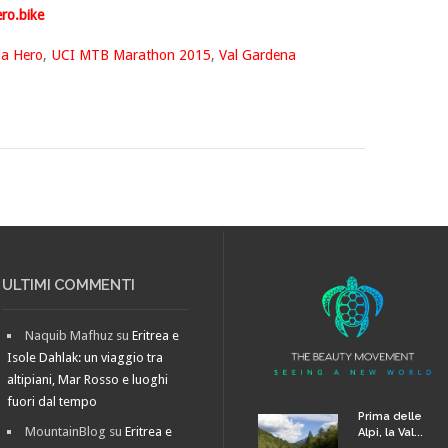
ro.bike
da Hero
,
UCI MTB Marathon 2015
,
Val Gardena
ULTIMI COMMENTI
Naquib Mafhuz
su
Eritrea e
Isole Dahlak: un viaggio tra
altipiani, Mar Rosso e luoghi
fuori dal tempo
Prima delle
MountainBlog
su
Eritrea e
Alpi, la Val...