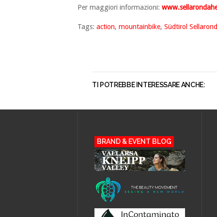
Per maggiori informazioni:
www.sellarondahe
Tags:
action
,
mountainbike
,
Südtirol Sellaron
TI POTREBBE INTERESSARE ANCHE:
BRAND & EVENT BLOG