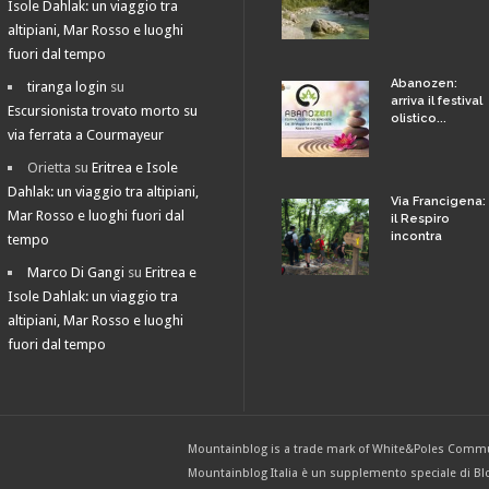
Isole Dahlak: un viaggio tra
altipiani, Mar Rosso e luoghi
fuori dal tempo
Abanozen:
tiranga login
su
arriva il festival
Escursionista trovato morto su
olistico...
via ferrata a Courmayeur
Orietta
su
Eritrea e Isole
Dahlak: un viaggio tra altipiani,
Via Francigena:
Mar Rosso e luoghi fuori dal
il Respiro
incontra
tempo
Marco Di Gangi
su
Eritrea e
Isole Dahlak: un viaggio tra
altipiani, Mar Rosso e luoghi
fuori dal tempo
Mountainblog is a trade mark of White&Poles Commu
Mountainblog Italia è un supplemento speciale di Blo