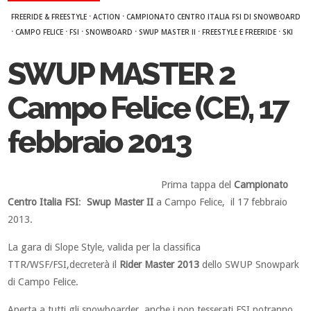
·
·
FREERIDE & FREESTYLE
ACTION
CAMPIONATO CENTRO ITALIA FSI DI SNOWBOARD
·
·
·
·
·
·
CAMPO FELICE
FSI
SNOWBOARD
SWUP MASTER II
FREESTYLE E FREERIDE
SKI
SWUP MASTER 2
Campo Felice (CE), 17
febbraio 2013
Prima tappa del
Campionato
Centro Italia FSI
:
Swup Master II
a Campo Felice, il 17 febbraio
2013.
La gara di Slope Style, valida per la classifica
TTR/WSF/FSI,decreterà il
Rider Master 2013
dello SWUP Snowpark
di Campo Felice.
Aperta a tutti gli snowboarder, anche i non tesserati FSI potranno